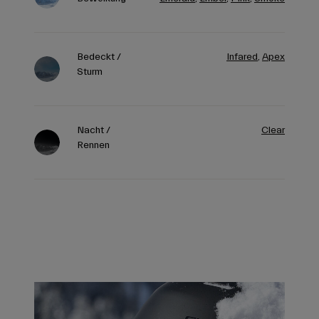
Bedeckt /
Infared
,
Apex
Sturm
Nacht /
Clear
Rennen