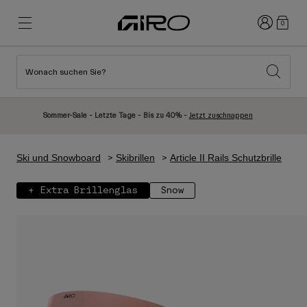
Anmelden
0
Wonach suchen Sie?
Highlights
Highlights
Neuzugänge
Neuzugänge
Sommer-Sale - Letzte Tage - Bis zu 40% -
Jetzt zuschnappen
Best Sellers
Best Sellers
Entdecken
Entdecken
Ski und Snowboard
Skibrillen
Article II Rails Schutzbrille
Helme
Helme
+ Extra Brillenglas
Snow
Rennrad Helme
Ski
Mountainbike Helme
Snowboard
Urban Helme
Mit Visier
Kinder Fahrradhelme
Damen
Alle anzeigen
Ersatzteile