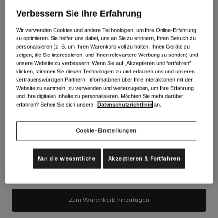
Zubehör
Farben -
Black/Rose Gold
Alle anzeigen
Verbessern Sie Ihre Erfahrung
Goggles
Wir verwenden Cookies und andere Technologien, um Ihre Online-Erfahrung
zu optimieren. Sie helfen uns dabei, uns an Sie zu erinnern, Ihren Besuch zu
Handschuhe
personalisieren (z. B. um Ihren Warenkorb voll zu halten, Ihnen Geräte zu
Verwendungszweck
Ersatzteile
zeigen, die Sie interessieren, und Ihnen relevantere Werbung zu senden) und
ausgewählt
unsere Website zu verbessern. Wenn Sie auf „Akzeptieren und fortfahren“
Alle anzeigen
All Mountain
klicken, stimmen Sie diesen Technologien zu und erlauben uns und unseren
vertrauenswürdigen Partnern, Informationen über Ihre Interaktionen mit der
Backcountry
Website zu sammeln, zu verwenden und weiterzugeben, um Ihre Erfahrung
und Ihre digitalen Inhalte zu personalisieren. Möchten Sie mehr darüber
Freestyle
erfahren? Sehen Sie sich unsere
Datenschutzrichtlinie
an.
Inkludierte Brillengläser (2):
Ski Race
S2
Verbautes Brillenglas:
Teilweise bewölkt
Alle anzeigen
Cookie-Einstellungen
S1
Extra Brillenglas:
Bedeckt
Nur die wesentliche
Akzeptieren & Fortfahren
Der Bestand ist niedrig. Du solltest bald bestellen.
Zum Warenkorb hinzufügen