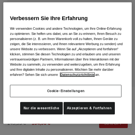
Alle anzeigen
Schuhe
Verbessern Sie Ihre Erfahrung
Schutzbrillen
Rennrad Schuhe
Wir verwenden Cookies und andere Technologien, um Ihre Online-Erfahrung
zu optimieren. Sie helfen uns dabei, uns an Sie zu erinnern, Ihren Besuch zu
Mountainbike Schuhe
Ski
personalisieren (z. B. um Ihren Warenkorb voll zu halten, Ihnen Geräte zu
zeigen, die Sie interessieren, und Ihnen relevantere Werbung zu senden) und
Gravel Schuhe
Snowboard
unsere Website zu verbessern. Wenn Sie auf „Akzeptieren und fortfahren“
klicken, stimmen Sie diesen Technologien zu und erlauben uns und unseren
Alle anzeigen
Mit austauschbaren Gläsern
vertrauenswürdigen Partnern, Informationen über Ihre Interaktionen mit der
Website zu sammeln, zu verwenden und weiterzugeben, um Ihre Erfahrung
Damen
und Ihre digitalen Inhalte zu personalisieren. Möchten Sie mehr darüber
erfahren? Sehen Sie sich unsere
Datenschutzrichtlinie
an.
Ersatzgläser
Bekleidung
Alle anzeigen
Cookie-Einstellungen
Rennrad Bekleidung
Balance II Monogram-Schutzbrille
Mountainbike Bekleidung
Nur die wesentliche
Akzeptieren & Fortfahren
Kinder
Artikelnr.
35604-A87-OS
Alle anzeigen
Helme
Price reduced from
to
149,95 €
104,96 €
30% OFF
Schutzbrillen