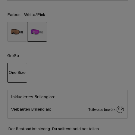
Zubehör
Alle anzeigen
Farben -
White/Pink
Goggles
Handschuhe
Verwendungszweck
Ersatzteile
Alle anzeigen
All Mountain
ausgewählt
Backcountry
Größe
Freestyle
Ski Race
One Size
Alle anzeigen
ausgewählt
Inkludiertes Brillenglas:
S2
Verbautes Brillenglas:
Teilweise bewölkt
Der Bestand ist niedrig. Du solltest bald bestellen.