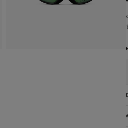
B
D
W