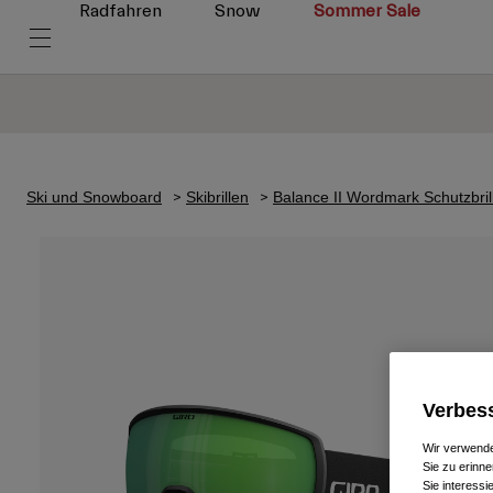
Radfahren
Snow
Sommer Sale
Ski und Snowboard
Skibrillen
Balance II Wordmark Schutzbril
Verbess
Wir verwende
Sie zu erinne
Sie interess