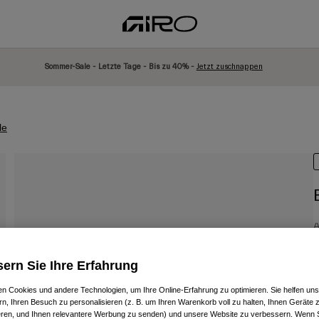
Sommer-Sale - Letzte Tage - Bis zu 40% -
Jetzt zuschnappen
le
A
P
1
ern Sie Ihre Erfahrung
n Cookies und andere Technologien, um Ihre Online-Erfahrung zu optimieren. Sie helfen uns
rn, Ihren Besuch zu personalisieren (z. B. um Ihren Warenkorb voll zu halten, Ihnen Geräte z
ieren, und Ihnen relevantere Werbung zu senden) und unsere Website zu verbessern. Wenn S