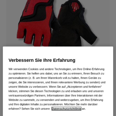
Alle anzeigen
Schuhe
Schutzbrillen
Rennrad Schuhe
Mountainbike Schuhe
Ski
Gravel Schuhe
Snowboard
Alle anzeigen
Mit austauschbaren Gläsern
Damen
Verbessern Sie Ihre Erfahrung
Ersatzgläser
Bekleidung
Wir verwenden Cookies und andere Technologien, um Ihre Online-Erfahrung
Alle anzeigen
zu optimieren. Sie helfen uns dabei, uns an Sie zu erinnern, Ihren Besuch zu
personalisieren (z. B. um Ihren Warenkorb voll zu halten, Ihnen Geräte zu
Rennrad Bekleidung
Bravo Jr. Handschuhe
zeigen, die Sie interessieren, und Ihnen relevantere Werbung zu senden) und
unsere Website zu verbessern. Wenn Sie auf „Akzeptieren und fortfahren“
Mountainbike Bekleidung
klicken, stimmen Sie diesen Technologien zu und erlauben uns und unseren
Kinder
Artikelnr.
39078-122-YXS
vertrauenswürdigen Partnern, Informationen über Ihre Interaktionen mit der
Alle anzeigen
Website zu sammeln, zu verwenden und weiterzugeben, um Ihre Erfahrung
und Ihre digitalen Inhalte zu personalisieren. Möchten Sie mehr darüber
29,99 €
Helme
erfahren? Sehen Sie sich unsere
Datenschutzrichtlinie
an.
Schutzbrillen