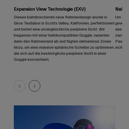
Expansion View Technologie (EXV)
Nahtlo
Dieses bahnbrechende neue Rahmendesign wurde in
Um eine
Giros Testlabor in Scotts Valley, Kalifornien, perfektioniert
gewährl
und bietet eine unvergleichliche periphere Sicht. Wir
dass si
begannen mit einer helmkompatiblen Goggle, rasierten
zwische
dann den Rahmenrand ab und fügten rahmenlose Zonen
Passfor
hinzu, um eine massive sphärische Scheibe zu optimieren,
sicherst
die sich auf die bestmögliche periphere Sicht in einer
Goggle konzentriert.