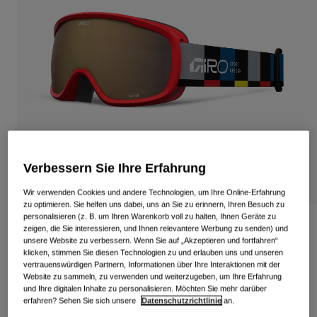
Alle anzeigen
Schuhe
Schutzbrillen
Rennrad Schuhe
Mountainbike Schuhe
Ski
Gravel Schuhe
Snowboard
Alle anzeigen
Mit austauschbaren Gläsern
Damen
Verbessern Sie Ihre Erfahrung
Ersatzgläser
Bekleidung
Wir verwenden Cookies und andere Technologien, um Ihre Online-Erfahrung
Alle anzeigen
zu optimieren. Sie helfen uns dabei, uns an Sie zu erinnern, Ihren Besuch zu
personalisieren (z. B. um Ihren Warenkorb voll zu halten, Ihnen Geräte zu
Rennrad Bekleidung
Buster Blocks Kinder-Schutzbrille
zeigen, die Sie interessieren, und Ihnen relevantere Werbung zu senden) und
unsere Website zu verbessern. Wenn Sie auf „Akzeptieren und fortfahren“
Mountainbike Bekleidung
klicken, stimmen Sie diesen Technologien zu und erlauben uns und unseren
Kinder
Artikelnr.
37296-B23-OS
Alle anzeigen
vertrauenswürdigen Partnern, Informationen über Ihre Interaktionen mit der
Website zu sammeln, zu verwenden und weiterzugeben, um Ihre Erfahrung
49,95 €
Helme
und Ihre digitalen Inhalte zu personalisieren. Möchten Sie mehr darüber
erfahren? Sehen Sie sich unsere
Datenschutzrichtlinie
an.
Schutzbrillen