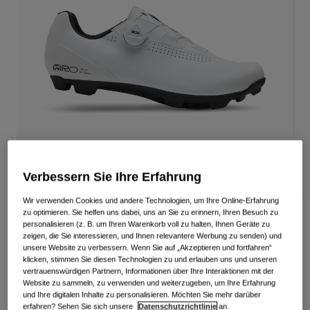
Alle anzeigen
Schuhe
Schutzbrillen
Rennrad Schuhe
Mountainbike Schuhe
Ski
Gravel Schuhe
Snowboard
Alle anzeigen
Mit austauschbaren Gläsern
Damen
Ersatzgläser
Verbessern Sie Ihre Erfahrung
Bekleidung
Alle anzeigen
Wir verwenden Cookies und andere Technologien, um Ihre Online-Erfahrung
zu optimieren. Sie helfen uns dabei, uns an Sie zu erinnern, Ihren Besuch zu
Rennrad Bekleidung
Cadet XC Schuh
personalisieren (z. B. um Ihren Warenkorb voll zu halten, Ihnen Geräte zu
zeigen, die Sie interessieren, und Ihnen relevantere Werbung zu senden) und
Mountainbike Bekleidung
unsere Website zu verbessern. Wenn Sie auf „Akzeptieren und fortfahren“
Kinder
Artikelnr.
38897
Alle anzeigen
klicken, stimmen Sie diesen Technologien zu und erlauben uns und unseren
vertrauenswürdigen Partnern, Informationen über Ihre Interaktionen mit der
169,99 €
Helme
Website zu sammeln, zu verwenden und weiterzugeben, um Ihre Erfahrung
und Ihre digitalen Inhalte zu personalisieren. Möchten Sie mehr darüber
Schutzbrillen
erfahren? Sehen Sie sich unsere
Datenschutzrichtlinie
an.