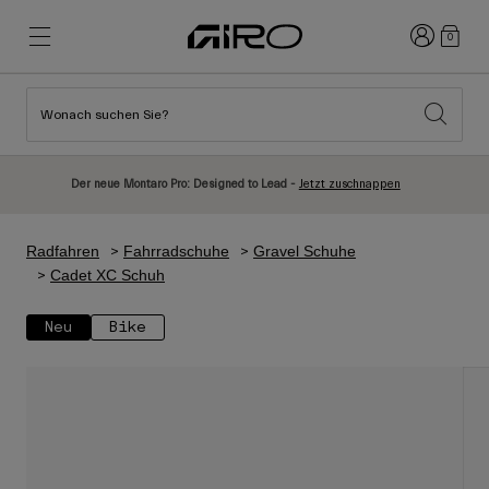
Anmelden
0
Wonach suchen Sie?
Highlights
Highlights
Neuzugänge
Neuzugänge
Der neue Montaro Pro: Designed to Lead -
Jetzt zuschnappen
Best Sellers
Best Sellers
Entdecken
Entdecken
Radfahren
Fahrradschuhe
Gravel Schuhe
Helme
Helme
Cadet XC Schuh
Rennrad Helme
Ski
Neu
Bike
Mountainbike Helme
Snowboard
Urban Helme
Mit Visier
Kinder Fahrradhelme
Damen
Alle anzeigen
Ersatzteile