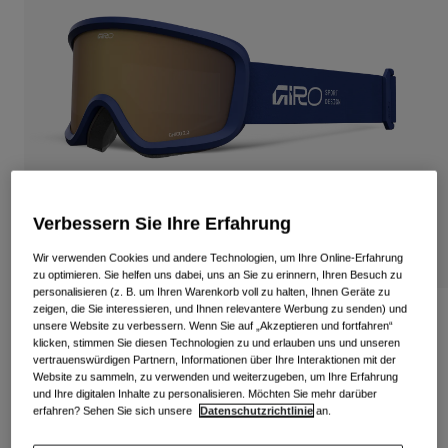
Alle anzeigen
Schuhe
Schutzbrillen
Rennrad Schuhe
Mountainbike Schuhe
Ski
Gravel Schuhe
Snowboard
Alle anzeigen
Mit austauschbaren Gläsern
Damen
Verbessern Sie Ihre Erfahrung
Ersatzgläser
Wir verwenden Cookies und andere Technologien, um Ihre Online-Erfahrung
Bekleidung
zu optimieren. Sie helfen uns dabei, uns an Sie zu erinnern, Ihren Besuch zu
Alle anzeigen
personalisieren (z. B. um Ihren Warenkorb voll zu halten, Ihnen Geräte zu
zeigen, die Sie interessieren, und Ihnen relevantere Werbung zu senden) und
Rennrad Bekleidung
Chico 2.0 Stacked Kinder-Schutzbrille
unsere Website zu verbessern. Wenn Sie auf „Akzeptieren und fortfahren“
Mountainbike Bekleidung
klicken, stimmen Sie diesen Technologien zu und erlauben uns und unseren
Kinder
vertrauenswürdigen Partnern, Informationen über Ihre Interaktionen mit der
Artikelnr.
37316-B54-OS
Alle anzeigen
Website zu sammeln, zu verwenden und weiterzugeben, um Ihre Erfahrung
und Ihre digitalen Inhalte zu personalisieren. Möchten Sie mehr darüber
39,95 €
Helme
erfahren? Sehen Sie sich unsere
Datenschutzrichtlinie
an.
Schutzbrillen