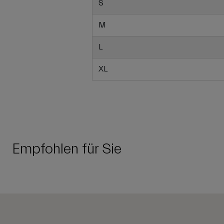
S
M
L
XL
Empfohlen für Sie