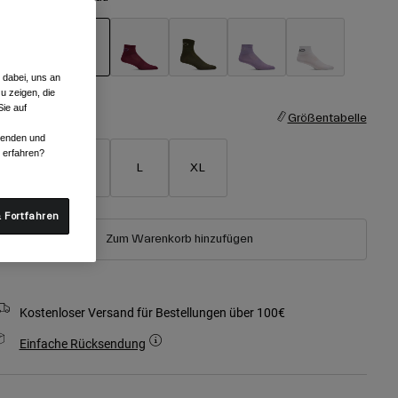
 dabei, uns an
ausgewählt
u zeigen, die
ie auf
röße
Größentabelle
rwenden und
r erfahren?
S
M
L
XL
 Fortfahren
Zum Warenkorb hinzufügen
Kostenloser Versand für Bestellungen über 100€
Einfache Rücksendung