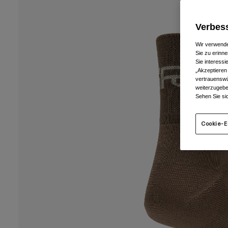
Verbess
Wir verwende
Sie zu erinne
Sie interess
„Akzeptieren
vertrauenswü
weiterzugebe
Sehen Sie si
Cookie-E