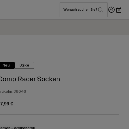
Anmelden
Wonach suchen Sie?
0
Neu
Bike
Comp Racer Socken
rtikelnr.
39046
7,99 €
arben -
Wolkengrau