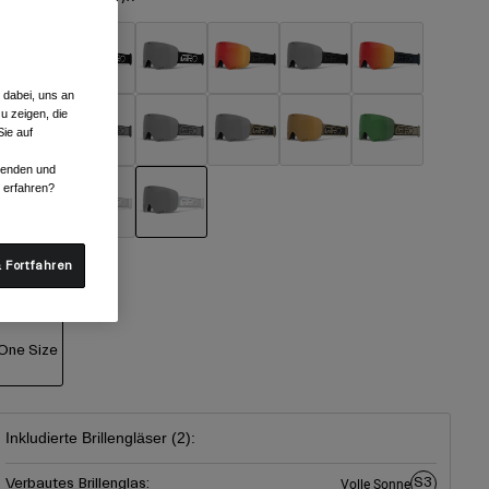
 dabei, uns an
u zeigen, die
ie auf
rwenden und
r erfahren?
ausgewählt
 Fortfahren
röße
One Size
ausgewählt
Inkludierte Brillengläser (2):
S3
Verbautes Brillenglas:
Volle Sonne