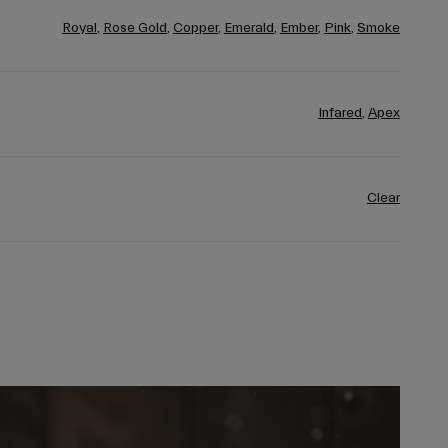
Royal
,
Rose Gold
,
Copper
,
Emerald
,
Ember
,
Pink
,
Smoke
Infared
,
Apex
Clear