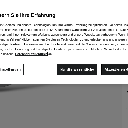
ern Sie Ihre Erfahrung
n Cookies und andere Technologien, um Ihre Online-Erfahrung zu optimieren. Sie helfen uns
rn, Ihren Besuch zu personalisieren (z. B. um Ihren Warenkorb voll zu halten, Ihnen Geräte z
ieren, und Ihnen relevantere Werbung zu senden) und unsere Website zu verbessern. Wenn S
 und fortfahren“ klicken, stimmen Sie diesen Technologien zu und erlauben uns und unseren
rdigen Partnern, Informationen über Ihre Interaktionen mit der Website zu sammeln, zu ve
n, um Ihre Erfahrung und Ihre digitalen Inhalte zu personalisieren. Möchten Sie mehr darübe
ch unsere
Datenschutzrichtlinie
an.
instellungen
Nur die wesentliche
Akzeptieren &
G