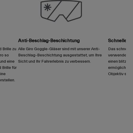
Anti-Beschlag-Beschichtung
Schnelles 
Brille zu
Alle Giro Goggle-Gläser sind mit unserer Anti-
Das schnelle
ro so
Beschlag-Beschichtung ausgestattet, um Ihre
verwendet se
und eine
Sicht und Ihr Fahrerlebnis zu verbessern.
einen blitzsc
Brille für
ermöglichen. 
ine
Objektiv siche
rstellen.