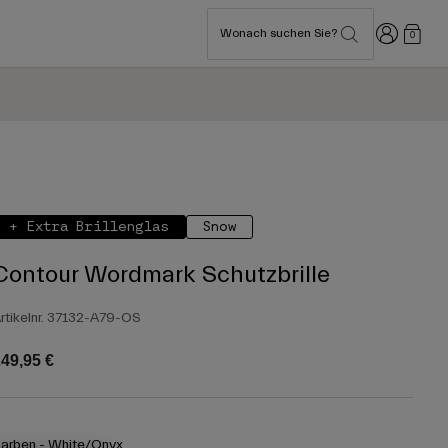
Anmelden
Wonach suchen Sie?
0
+ Extra Brillenglas
Snow
Contour Wordmark Schutzbrille
rtikelnr.
37132-A79-OS
49,95 €
arben -
White/Onyx