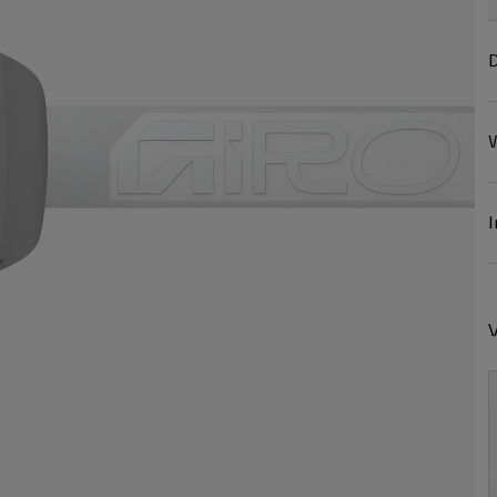
D
W
I
V