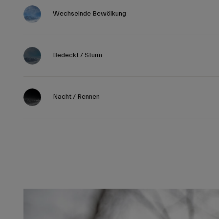
Wechselnde Bewölkung
Bedeckt / Sturm
Nacht / Rennen