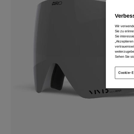
Verbess
Wir verwende
Sie zu erinne
Sie interess
„Akzeptieren
vertrauenswü
weiterzugebe
Sehen Sie si
Cookie-E