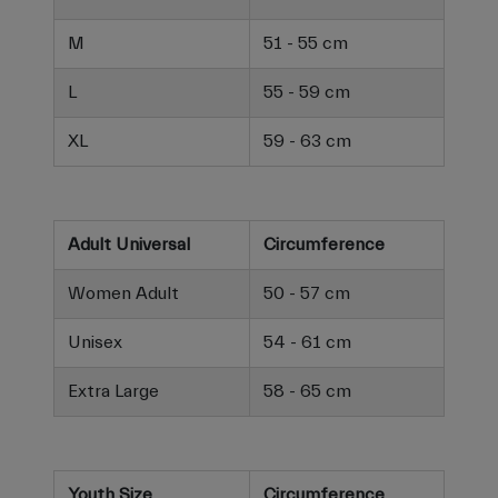
M
51 - 55 cm
L
55 - 59 cm
XL
59 - 63 cm
Adult Universal
Circumference
Women Adult
50 - 57 cm
Unisex
54 - 61 cm
Extra Large
58 - 65 cm
Youth Size
Circumference