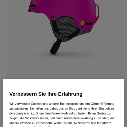
Alle anzeigen
Schuhe
Schutzbrillen
Rennrad Schuhe
Mountainbike Schuhe
Ski
Gravel Schuhe
Snowboard
Alle anzeigen
Mit austauschbaren Gläsern
Damen
Ersatzgläser
Bekleidung
Alle anzeigen
Crue Mips Kinderhelm
Rennrad Bekleidung
Verbessern Sie Ihre Erfahrung
Artikelnr.
34782
Mountainbike Bekleidung
Kinder
Wir verwenden Cookies und andere Technologien, um Ihre Online-Erfahrung
Alle anzeigen
zu optimieren. Sie helfen uns dabei, uns an Sie zu erinnern, Ihren Besuch zu
Price reduced from
to
99,95 €
69,96 €
30% OFF
personalisieren (z. B. um Ihren Warenkorb voll zu halten, Ihnen Geräte zu
Helme
zeigen, die Sie interessieren, und Ihnen relevantere Werbung zu senden) und
unsere Website zu verbessern. Wenn Sie auf „Akzeptieren und fortfahren“
Schutzbrillen