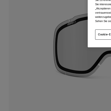
Sie zu erinne
Sie interess
„Akzeptieren
vertrauenswü
weiterzugebe
Sehen Sie si
Cookie-E