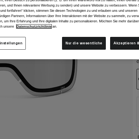
rn, Ihren Besuch zu personalisieren (z. B. um Ihren Warenkorb voll zu halten, Ihnen Geräte z
ieren, und Ihnen relevantere Werbung zu senden) und unsere Website zu verbessern. Wenn S
 und fortfahren“ klicken, stimmen Sie diesen Technologien zu und erlauben uns und unseren
rdigen Partnern, Informationen über Ihre Interaktionen mit der Website zu sammeln, zu ve
n, um Ihre Erfahrung und Ihre digitalen Inhalte zu personalisieren. Möchten Sie mehr darübe
ch unsere
Datenschutzrichtlinie
an.
instellungen
Nur die wesentliche
Akzeptieren &
G