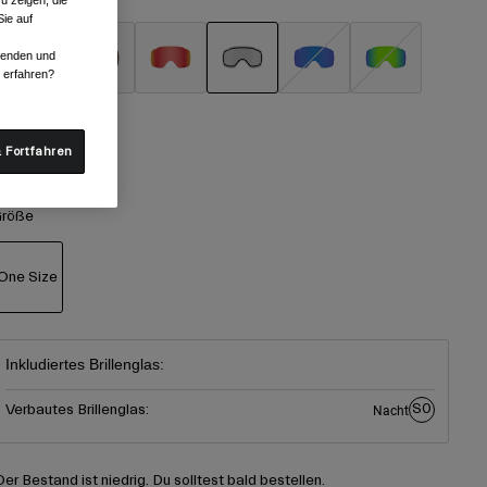
u zeigen, die
ie auf
rwenden und
r erfahren?
ausgewählt
 Fortfahren
röße
One Size
ausgewählt
Inkludiertes Brillenglas:
S0
Verbautes Brillenglas:
Nacht
Der Bestand ist niedrig. Du solltest bald bestellen.