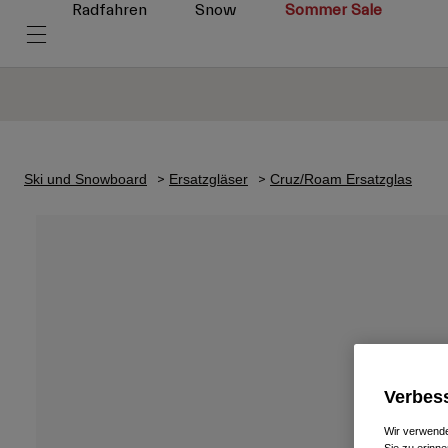
Radfahren
Snow
Sommer Sale
Ski und Snowboard
Ersatzgläser
Cruz/Roam Ersatzglas
Verbess
Wir verwende