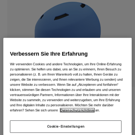
Alle anzeigen
Schuhe
Schutzbrillen
Rennrad Schuhe
Mountainbike Schuhe
Ski
Gravel Schuhe
Snowboard
Verbessern Sie Ihre Erfahrung
Alle anzeigen
Mit austauschbaren Gläsern
Wir verwenden Cookies und andere Technologien, um Ihre Online-Erfahrung
Damen
zu optimieren. Sie helfen uns dabei, uns an Sie zu erinnern, Ihren Besuch zu
personalisieren (z. B. um Ihren Warenkorb voll zu halten, Ihnen Geräte zu
Ersatzgläser
zeigen, die Sie interessieren, und Ihnen relevantere Werbung zu senden) und
Bekleidung
Alle anzeigen
unsere Website zu verbessern. Wenn Sie auf „Akzeptieren und fortfahren“
klicken, stimmen Sie diesen Technologien zu und erlauben uns und unseren
Rennrad Bekleidung
vertrauenswürdigen Partnern, Informationen über Ihre Interaktionen mit der
Dime Fs Jugendhelm
Website zu sammeln, zu verwenden und weiterzugeben, um Ihre Erfahrung
Mountainbike Bekleidung
und Ihre digitalen Inhalte zu personalisieren. Möchten Sie mehr darüber
Kinder
Artikelnr.
34738
erfahren? Sehen Sie sich unsere
Datenschutzrichtlinie
an.
Alle anzeigen
Helme
Price reduced from
to
54,95 €
32,97 €
40% OFF
Cookie-Einstellungen
Schutzbrillen