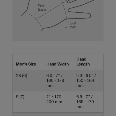
Hand
Men's Size
Hand Width
Length
XS (6)
6.3 - 7” /
5.9 - 6.5” /
160 - 178
150 - 164
mm
mm
S (7)
7” / 179 -
6.5 - 7” /
200 mm
165 - 179
mm