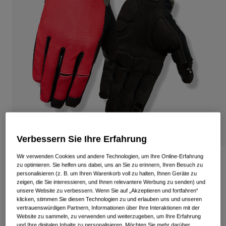
Alle anzeigen
Schuhe
Schutzbrillen
Rennrad Schuhe
Mountainbike Schuhe
Ski
Gravel Schuhe
Snowboard
Alle anzeigen
Mit austauschbaren Gläsern
Damen
Ersatzgläser
Bekleidung
Verbessern Sie Ihre Erfahrung
Alle anzeigen
Wir verwenden Cookies und andere Technologien, um Ihre Online-Erfahrung
Rennrad Bekleidung
DND Gel-Handschuhe
zu optimieren. Sie helfen uns dabei, uns an Sie zu erinnern, Ihren Besuch zu
Mountainbike Bekleidung
personalisieren (z. B. um Ihren Warenkorb voll zu halten, Ihnen Geräte zu
Kinder
zeigen, die Sie interessieren, und Ihnen relevantere Werbung zu senden) und
Artikelnr.
39066
Alle anzeigen
unsere Website zu verbessern. Wenn Sie auf „Akzeptieren und fortfahren“
klicken, stimmen Sie diesen Technologien zu und erlauben uns und unseren
39,99 €
Helme
vertrauenswürdigen Partnern, Informationen über Ihre Interaktionen mit der
Website zu sammeln, zu verwenden und weiterzugeben, um Ihre Erfahrung
Schutzbrillen
und Ihre digitalen Inhalte zu personalisieren. Möchten Sie mehr darüber