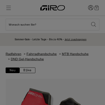
Anmelden
0
Wonach suchen Sie?
Highlights
Highlights
Neuzugänge
Neuzugänge
Sommer-Sale - Letzte Tage - Bis zu 40% -
Jetzt zuschnappen
Best Sellers
Best Sellers
Entdecken
Entdecken
Radfahren
Fahrradhandschuhe
MTB Handschuhe
Helme
Helme
DND Gel-Handschuhe
Rennrad Helme
Ski
Neu
Bike
Mountainbike Helme
Snowboard
Urban Helme
Mit Visier
Kinder Fahrradhelme
Damen
Alle anzeigen
Ersatzteile