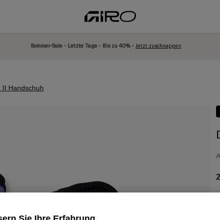
Sommer-Sale - Letzte Tage - Bis zu 40% -
Jetzt zuschnappen
 II Handschuh
A
2
ern Sie Ihre Erfahrung
F