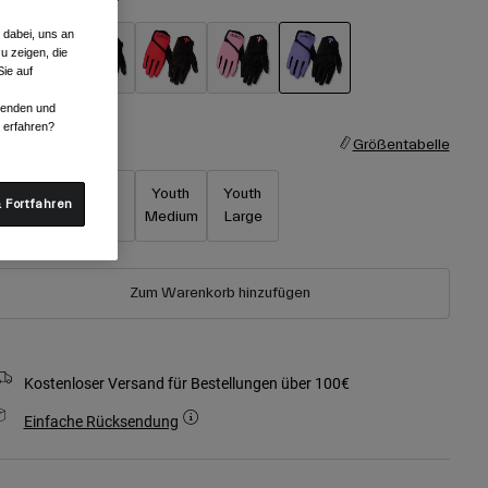
 dabei, uns an
u zeigen, die
ie auf
ausgewählt
rwenden und
r erfahren?
röße
Größentabelle
Youth X-
Youth
Youth
Youth
 Fortfahren
Small
Small
Medium
Large
Zum Warenkorb hinzufügen
Kostenloser Versand für Bestellungen über 100€
Einfache Rücksendung