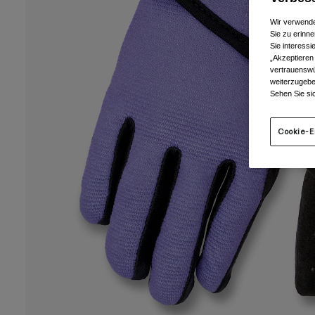
Wir verwende
Sie zu erinne
Sie interess
„Akzeptieren
vertrauenswü
weiterzugebe
Sehen Sie si
Cookie-E