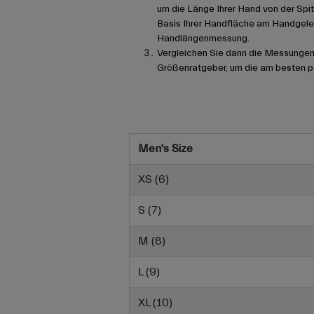
um die Länge Ihrer Hand von der Spit
Basis Ihrer Handfläche am Handgelen
Handlängenmessung.
Vergleichen Sie dann die Messungen
Größenratgeber, um die am besten pa
Men's Size
XS (6)
S (7)
M (8)
L (9)
XL (10)