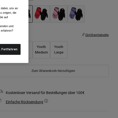
 dabei, uns an
u zeigen, die
ie auf
ausgewählt
rwenden und
r erfahren?
röße
Größentabelle
Youth X-
Youth
Youth
Youth
 Fortfahren
Small
Small
Medium
Large
Zum Warenkorb hinzufügen
Kostenloser Versand für Bestellungen über 100€
Einfache Rücksendung