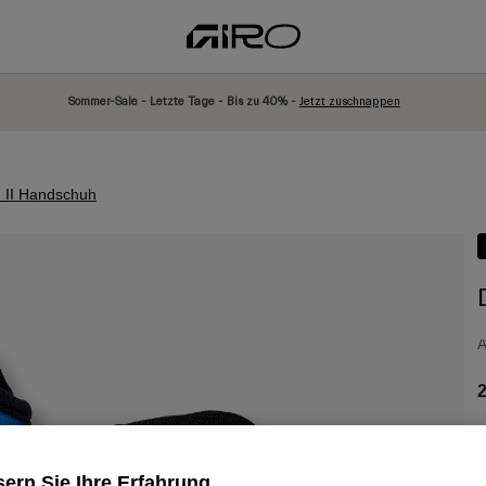
Sommer-Sale - Letzte Tage - Bis zu 40% -
Jetzt zuschnappen
 II Handschuh
A
2
ern Sie Ihre Erfahrung
F