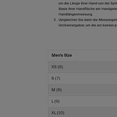
um die Länge Ihrer Hand von der Spit
Basis Ihrer Handfläche am Handgelen
Handlängenmessung.
Vergleichen Sie dann die Messungen
Größenratgeber, um die am besten pa
Men's Size
XS (6)
S (7)
M (8)
L (9)
XL (10)