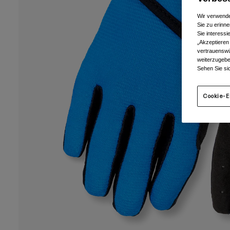
Wir verwende
Sie zu erinne
Sie interess
„Akzeptieren
vertrauenswü
weiterzugebe
Sehen Sie si
Cookie-E