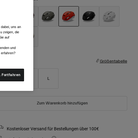
 dabei, uns an
ausgewählt
u zeigen, die
ie auf
rwenden und
r erfahren?
röße
Größentabelle
 Fortfahren
S
M
L
Zum Warenkorb hinzufügen
Kostenloser Versand für Bestellungen über 100€