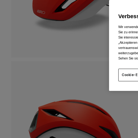
Verbess
Wir verwende
Sie zu erinne
Sie interess
„Akzeptieren
vertrauenswü
weiterzugebe
Sehen Sie si
Cookie-E