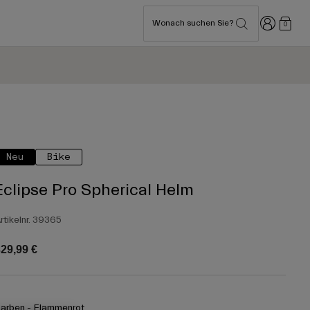
Anmelden
Wonach suchen Sie?
0
Neu
Bike
Eclipse Pro Spherical Helm
rtikelnr.
39365
29,99 €
arben -
Flammenrot