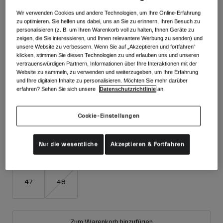
Zubehör
Alle anzeigen
Wir verwenden Cookies und andere Technologien, um Ihre Online-Erfahrung
Farben -
Schwarz
zu optimieren. Sie helfen uns dabei, uns an Sie zu erinnern, Ihren Besuch zu
Goggles
personalisieren (z. B. um Ihren Warenkorb voll zu halten, Ihnen Geräte zu
zeigen, die Sie interessieren, und Ihnen relevantere Werbung zu senden) und
Handschuhe
unsere Website zu verbessern. Wenn Sie auf „Akzeptieren und fortfahren“
Verwendungszweck
klicken, stimmen Sie diesen Technologien zu und erlauben uns und unseren
Ersatzteile
vertrauenswürdigen Partnern, Informationen über Ihre Interaktionen mit der
ausgewählt
Alle anzeigen
All Mountain
Website zu sammeln, zu verwenden und weiterzugeben, um Ihre Erfahrung
und Ihre digitalen Inhalte zu personalisieren. Möchten Sie mehr darüber
Backcountry
Größe
Größentabelle
erfahren? Sehen Sie sich unsere
Datenschutzrichtlinie
an.
Freestyle
39
40
41
42
42.5
43
Cookie-Einstellungen
Ski Race
Alle anzeigen
Nur die wesentliche
Akzeptieren & Fortfahren
43.5
44
44.5
45
45.5
46
47
48
Zum Warenkorb hinzufügen