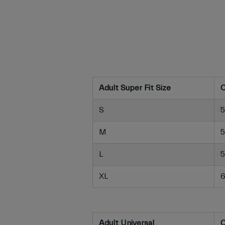
Adult Super Fit Size
C
S
5
M
5
L
5
XL
6
Adult Universal
C