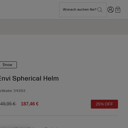
Anmelden
Wonach suchen Sie?
0
Snow
Envi Spherical Helm
rtikelnr.
34393
rice reduced from
to
49,95 €
187,46 €
25% OFF