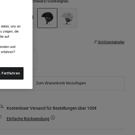
arben -
Mattes Schwarz/Dunkelgrau
 dabei, uns an
ausgewählt
u zeigen, die
ie auf
röße
Größentabelle
rwenden und
r erfahren?
S
M
 Fortfahren
Zum Warenkorb hinzufügen
Kostenloser Versand für Bestellungen über 100€
Einfache Rücksendung