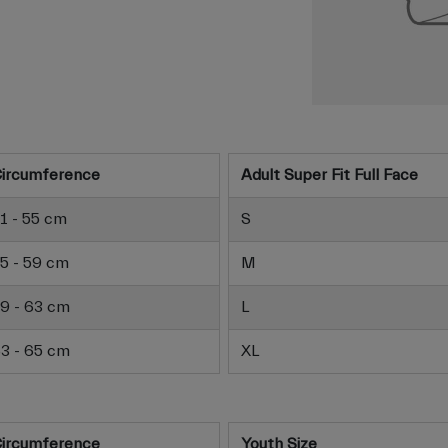
ircumference
Adult Super Fit Full Face
1 - 55 cm
S
5 - 59 cm
M
9 - 63 cm
L
3 - 65 cm
XL
ircumference
Youth Size