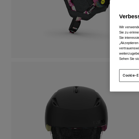
Verbess
Wir verwende
Sie zu erinne
Sie interess
„Akzeptieren
vertrauenswü
weiterzugebe
Sehen Sie si
Cookie-E