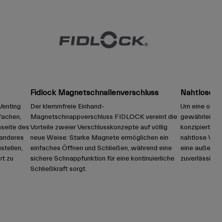
Fidlock Magnetschnallenverschluss
Nahtlose Ko
Venting
Der klemmfreie Einhand-
Um eine optim
fachen,
Magnetschnappverschluss FIDLOCK vereint die
gewährleisten
nseite des
Vorteile zweier Verschlusskonzepte auf völlig
konzipiert, d
n anderes
neue Weise: Starke Magnete ermöglichen ein
nahtlose Verb
stellen,
einfaches Öffnen und Schließen, während eine
eine außerge
rt zu
sichere Schnappfunktion für eine kontinuierliche
zuverlässige, 
Schließkraft sorgt.