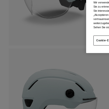
Wir verwende
Sie zu erinne
Sie interess
„Akzeptieren
vertrauenswü
weiterzugebe
Sehen Sie si
Cookie-E