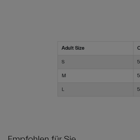
Adult Size
C
S
5
M
5
L
5
Empfohlen für Sie