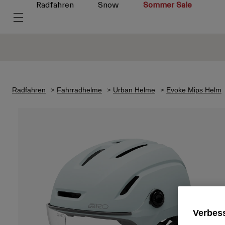
Radfahren
Snow
Sommer Sale
Radfahren
Fahrradhelme
Urban Helme
Evoke Mips Helm
Verbess