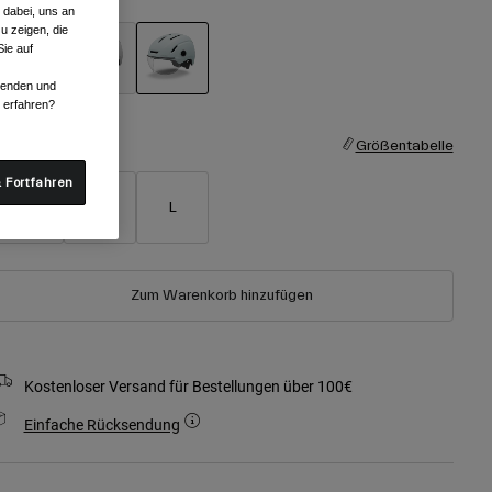
 dabei, uns an
u zeigen, die
ie auf
rwenden und
ausgewählt
r erfahren?
röße
Größentabelle
 Fortfahren
S
M
L
Zum Warenkorb hinzufügen
Kostenloser Versand für Bestellungen über 100€
Einfache Rücksendung