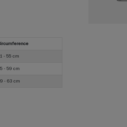
ircumference
1 - 55 cm
5 - 59 cm
9 - 63 cm