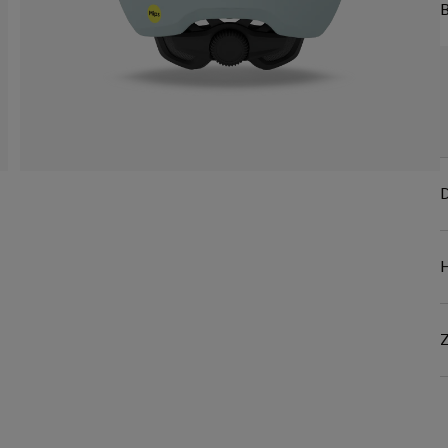
B
D
Z