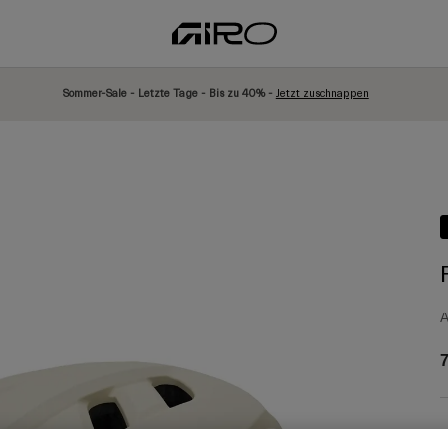
Sommer-Sale - Letzte Tage - Bis zu 40% -
Jetzt zuschnappen
A
7
F