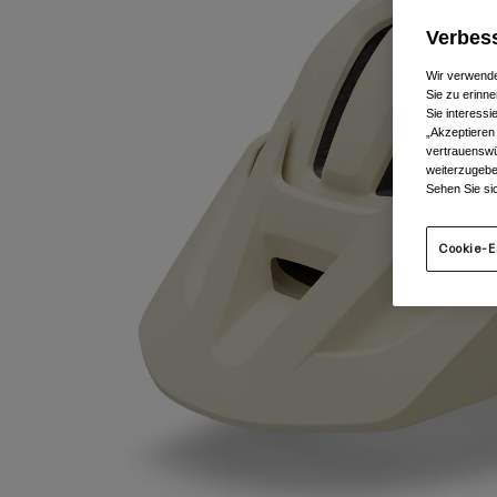
Verbess
Wir verwende
Sie zu erinne
Sie interess
„Akzeptieren
vertrauenswü
weiterzugebe
Sehen Sie si
Cookie-E