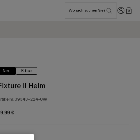
Anmelden
Wonach suchen Sie?
0
Neu
Bike
Fixture II Helm
rtikelnr.
39343-224-UW
9,99 €
arben -
Stein