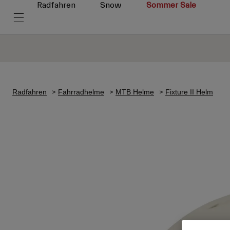
Radfahren
Snow
Sommer Sale
Radfahren
Fahrradhelme
MTB Helme
Fixture II Helm