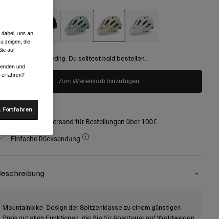
 dabei, uns an
u zeigen, die
ausgewählt
ie auf
Der Bestand ist niedrig. Du solltest bald bestellen.
rwenden und
r erfahren?
Zum Warenkorb hinzufügen
 Fortfahren
Kostenloser Versand für Bestellungen über 100€
Einfache Rücksendung
eschreibung
Mountainbike-Design der Spitzenklasse zu einem günstigen
Preis mit allen Funktionen, die Sie für Abenteuer auf Waldwegen