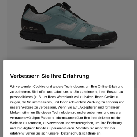
Alle anzeigen
Schuhe
Schutzbrillen
Rennrad Schuhe
Mountainbike Schuhe
Ski
Gravel Schuhe
Snowboard
Alle anzeigen
Mit austauschbaren Gläsern
Damen
Verbessern Sie Ihre Erfahrung
Ersatzgläser
Bekleidung
Alle anzeigen
Wir verwenden Cookies und andere Technologien, um Ihre Online-Erfahrung
zu optimieren. Sie helfen uns dabei, uns an Sie zu erinnern, Ihren Besuch zu
Rennrad Bekleidung
Gauge Boa Schuh
personalisieren (z. B. um Ihren Warenkorb voll zu halten, Ihnen Geräte zu
zeigen, die Sie interessieren, und Ihnen relevantere Werbung zu senden) und
Mountainbike Bekleidung
unsere Website zu verbessern. Wenn Sie auf „Akzeptieren und fortfahren“
Kinder
Artikelnr.
39106
klicken, stimmen Sie diesen Technologien zu und erlauben uns und unseren
Alle anzeigen
vertrauenswürdigen Partnern, Informationen über Ihre Interaktionen mit der
Website zu sammeln, zu verwenden und weiterzugeben, um Ihre Erfahrung
134,99 €
Helme
und Ihre digitalen Inhalte zu personalisieren. Möchten Sie mehr darüber
Schutzbrillen
erfahren? Sehen Sie sich unsere
Datenschutzrichtlinie
an.