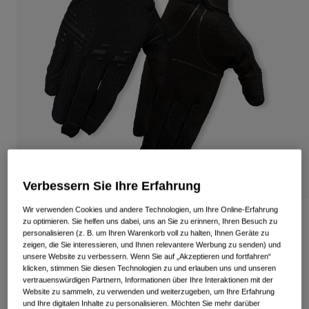
Alle anzeigen
Schuhe
Schutzbrillen
Rennrad Schuhe
Mountainbike Schuhe
Ski
Gravel Schuhe
Snowboard
Alle anzeigen
Mit austauschbaren Gläsern
Damen
Ersatzgläser
Verbessern Sie Ihre Erfahrung
Bekleidung
Alle anzeigen
Wir verwenden Cookies und andere Technologien, um Ihre Online-Erfahrung
Rennrad Bekleidung
Havoc-Handschuhe
zu optimieren. Sie helfen uns dabei, uns an Sie zu erinnern, Ihren Besuch zu
personalisieren (z. B. um Ihren Warenkorb voll zu halten, Ihnen Geräte zu
Mountainbike Bekleidung
zeigen, die Sie interessieren, und Ihnen relevantere Werbung zu senden) und
Kinder
Artikelnr.
39062
unsere Website zu verbessern. Wenn Sie auf „Akzeptieren und fortfahren“
Alle anzeigen
klicken, stimmen Sie diesen Technologien zu und erlauben uns und unseren
54,99 €
Helme
vertrauenswürdigen Partnern, Informationen über Ihre Interaktionen mit der
Website zu sammeln, zu verwenden und weiterzugeben, um Ihre Erfahrung
Schutzbrillen
und Ihre digitalen Inhalte zu personalisieren. Möchten Sie mehr darüber