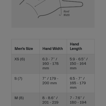
Hand
Men's Size
Hand Width
Length
XS (6)
6.3 - 7” /
5.9 - 6.5” /
160 - 178
150 - 164
mm
mm
S (7)
7” / 179 -
6.5 - 7” /
200 mm
165 - 179
mm
M (8)
8 - 8.6” /
7 - 7.6” /
201 - 219
180 - 194