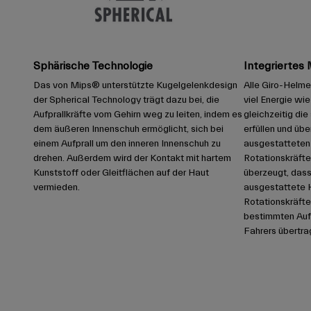
Sphärische Technologie
Integrierte
Das von Mips® unterstützte Kugelgelenkdesign
Alle Giro-Helme 
der Spherical Technology trägt dazu bei, die
viel Energie wi
Aufprallkräfte vom Gehirn weg zu leiten, indem es
gleichzeitig di
dem äußeren Innenschuh ermöglicht, sich bei
erfüllen und übe
einem Aufprall um den inneren Innenschuh zu
ausgestatteten 
drehen. Außerdem wird der Kontakt mit hartem
Rotationskräfte 
Kunststoff oder Gleitflächen auf der Haut
überzeugt, dass
vermieden.
ausgestattete 
Rotationskräfte
bestimmten Aufp
Fahrers übertr