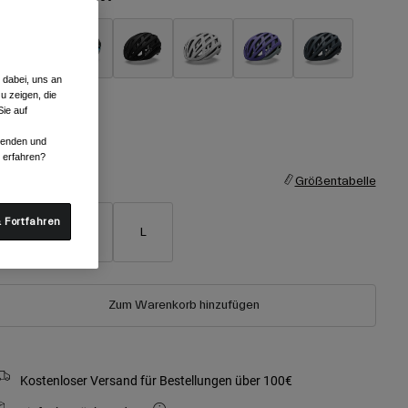
 dabei, uns an
ausgewählt
u zeigen, die
ie auf
rwenden und
r erfahren?
röße
Größentabelle
 Fortfahren
S
M
L
Zum Warenkorb hinzufügen
Kostenloser Versand für Bestellungen über 100€