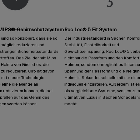
s MIPS®-Gehirnschutzsystem
Roc Loc® 5 Fit System
sind so konzipiert, dass sie so
Der Industriestandard in Sachen Komfor
e möglich reduzieren und
Stabilität, Einstellbarkeit und
e strengen Sicherheitsstandards
Gewichtseinsparung. Roc Loc® 5 verb
rtreffen. Das Ziel der mit Mips
nicht nur die Passform und den Komfort
Helme von Giro ist es, die
Helmen, sondern ermöglicht es Ihnen au
zu reduzieren. Giro ist davon
Spannung der Passform und die Neigun
 mit dieser Technologie
Helms in Sekundenschnelle mit nur eine
Helme die Menge an
individuell einzustellen. Außerdem ist es
n reduzieren können, die bei
als vergleichbare Systeme, was es zum
rallen auf das Gehirn des
ultimativen Luxus in Sachen Schädela
agen werden können.
macht.