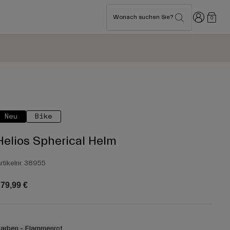
Anmelden
Wonach suchen Sie?
0
Neu
Bike
Helios Spherical Helm
rtikelnr.
38955
79,99 €
arben -
Flammenrot