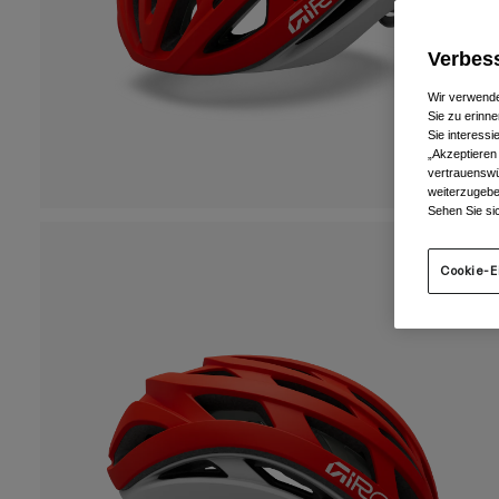
Verbess
Wir verwende
Sie zu erinne
Sie interess
„Akzeptieren
vertrauenswü
weiterzugebe
Sehen Sie si
Cookie-E