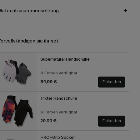
Materialzusammensetzung
ervollständigen sie ihr set
Supernatural Handschuhe
4 Farben verfügbar
84,99 €
Einkaufen
Trixter Handschuhe
9 Farben verfügbar
29,99 €
Einkaufen
HRC+Grip Socken