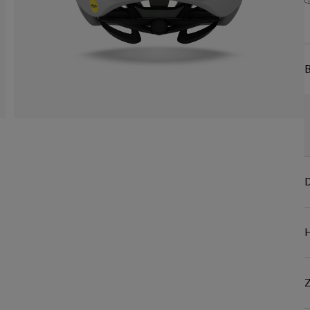
B
D
Z