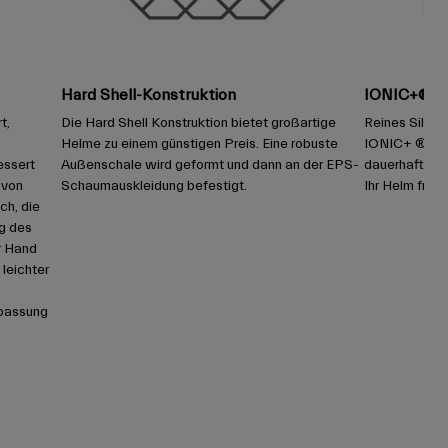
Hard Shell-Konstruktion
IONIC+® Po
t,
Die Hard Shell Konstruktion bietet großartige
Reines Silber 
Helme zu einem günstigen Preis. Eine robuste
IONIC+ ® die K
essert
Außenschale wird geformt und dann an der EPS-
dauerhaften G
 von
Schaumauskleidung befestigt.
Ihr Helm frisc
ch, die
g des
r Hand
 leichter
npassung