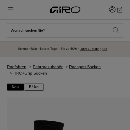
Anmelden
0
Wonach suchen Sie?
Highlights
Highlights
Neuzugänge
Neuzugänge
Sommer-Sale - Letzte Tage - Bis zu 40% -
Jetzt zuschnappen
Best Sellers
Best Sellers
Entdecken
Entdecken
Radfahren
Fahrradzubehör
Radsport Socken
Helme
Helme
HRC+Grip Socken
Rennrad Helme
Ski
Neu
Bike
Mountainbike Helme
Snowboard
Urban Helme
Mit Visier
Kinder Fahrradhelme
Damen
Alle anzeigen
Ersatzteile