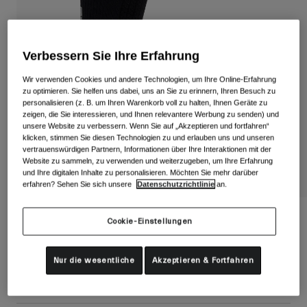
Alle anzeigen
Schuhe
Verbessern Sie Ihre Erfahrung
Schutzbrillen
Rennrad Schuhe
Wir verwenden Cookies und andere Technologien, um Ihre Online-Erfahrung
Mountainbike Schuhe
Ski
zu optimieren. Sie helfen uns dabei, uns an Sie zu erinnern, Ihren Besuch zu
personalisieren (z. B. um Ihren Warenkorb voll zu halten, Ihnen Geräte zu
Gravel Schuhe
Snowboard
zeigen, die Sie interessieren, und Ihnen relevantere Werbung zu senden) und
unsere Website zu verbessern. Wenn Sie auf „Akzeptieren und fortfahren“
Alle anzeigen
Mit austauschbaren Gläsern
klicken, stimmen Sie diesen Technologien zu und erlauben uns und unseren
Damen
vertrauenswürdigen Partnern, Informationen über Ihre Interaktionen mit der
Website zu sammeln, zu verwenden und weiterzugeben, um Ihre Erfahrung
Ersatzgläser
und Ihre digitalen Inhalte zu personalisieren. Möchten Sie mehr darüber
Bekleidung
erfahren? Sehen Sie sich unsere
Datenschutzrichtlinie
an.
Alle anzeigen
Rennrad Bekleidung
HRC+Grip Socken
Cookie-Einstellungen
Mountainbike Bekleidung
Kinder
Artikelnr.
39050
Alle anzeigen
Nur die wesentliche
Akzeptieren & Fortfahren
27,99 €
Helme
Schutzbrillen