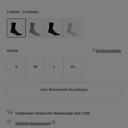
Zubehör
Alle anzeigen
Farben -
Schwarz
Goggles
Handschuhe
Verwendungszweck
Ersatzteile
ausgewählt
Alle anzeigen
All Mountain
Backcountry
Größe
Größentabelle
Freestyle
S
M
L
XL
Ski Race
Alle anzeigen
Zum Warenkorb hinzufügen
Kostenloser Versand für Bestellungen über 100€
Einfache Rücksendung