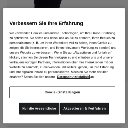
Alle anzeigen
Schuhe
Verbessern Sie Ihre Erfahrung
Schutzbrillen
Rennrad Schuhe
Wir verwenden Cookies und andere Technologien, um Ihre Online-Erfahrung
Mountainbike Schuhe
Ski
zu optimieren. Sie helfen uns dabei, uns an Sie zu erinnern, Ihren Besuch zu
personalisieren (z. B. um Ihren Warenkorb voll zu halten, Ihnen Geräte zu
Gravel Schuhe
Snowboard
zeigen, die Sie interessieren, und Ihnen relevantere Werbung zu senden) und
unsere Website zu verbessern. Wenn Sie auf „Akzeptieren und fortfahren“
Alle anzeigen
Mit austauschbaren Gläsern
klicken, stimmen Sie diesen Technologien zu und erlauben uns und unseren
Damen
vertrauenswürdigen Partnern, Informationen über Ihre Interaktionen mit der
Website zu sammeln, zu verwenden und weiterzugeben, um Ihre Erfahrung
Ersatzgläser
und Ihre digitalen Inhalte zu personalisieren. Möchten Sie mehr darüber
Bekleidung
erfahren? Sehen Sie sich unsere
Datenschutzrichtlinie
an.
Alle anzeigen
Rennrad Bekleidung
HRC+Grip Socken
Cookie-Einstellungen
Mountainbike Bekleidung
Kinder
Artikelnr.
39050
Alle anzeigen
Nur die wesentliche
Akzeptieren & Fortfahren
27,99 €
Helme
Schutzbrillen