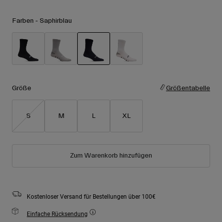
Zubehör
Alle anzeigen
Farben -
Saphirblau
Goggles
Handschuhe
Verwendungszweck
Ersatzteile
ausgewählt
Alle anzeigen
All Mountain
Backcountry
Größe
Größentabelle
Freestyle
S
M
L
XL
Ski Race
Alle anzeigen
Zum Warenkorb hinzufügen
Kostenloser Versand für Bestellungen über 100€
Einfache Rücksendung