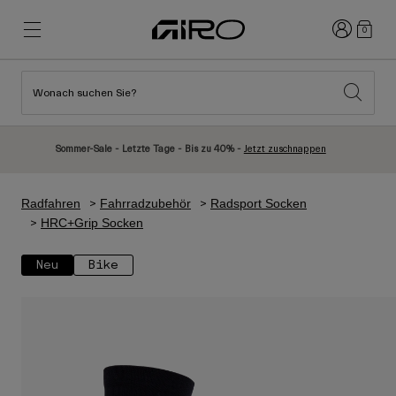
Anmelden
0
Wonach suchen Sie?
Highlights
Highlights
Neuzugänge
Neuzugänge
Sommer-Sale - Letzte Tage - Bis zu 40% -
Jetzt zuschnappen
Best Sellers
Best Sellers
Entdecken
Entdecken
Radfahren
Fahrradzubehör
Radsport Socken
Helme
Helme
HRC+Grip Socken
Rennrad Helme
Ski
Neu
Bike
Mountainbike Helme
Snowboard
Urban Helme
Mit Visier
Kinder Fahrradhelme
Damen
Alle anzeigen
Ersatzteile