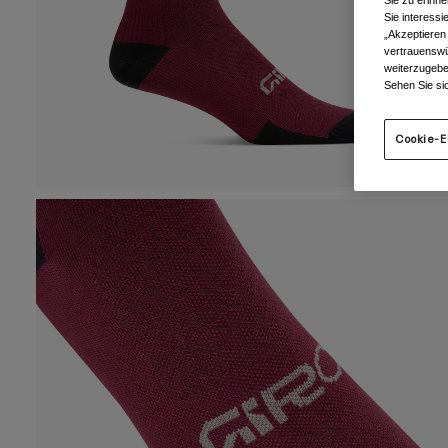
Sie zu erinne
Sie interess
„Akzeptieren
vertrauenswü
weiterzugebe
Sehen Sie si
Cookie-E