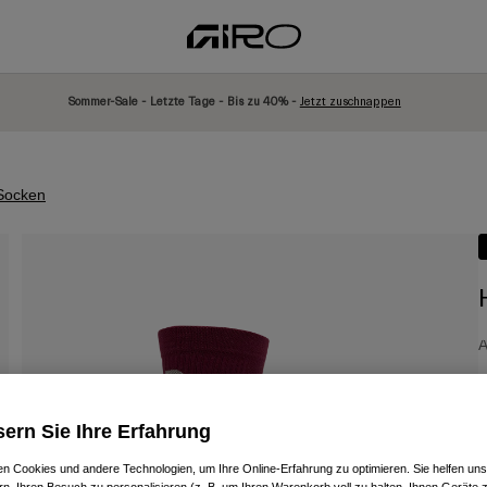
Sommer-Sale - Letzte Tage - Bis zu 40% -
Jetzt zuschnappen
Socken
A
2
ern Sie Ihre Erfahrung
n Cookies und andere Technologien, um Ihre Online-Erfahrung zu optimieren. Sie helfen uns
F