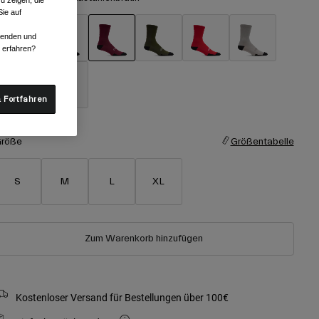
u zeigen, die
ie auf
rwenden und
r erfahren?
ausgewählt
 Fortfahren
röße
Größentabelle
S
M
L
XL
Zum Warenkorb hinzufügen
Kostenloser Versand für Bestellungen über 100€