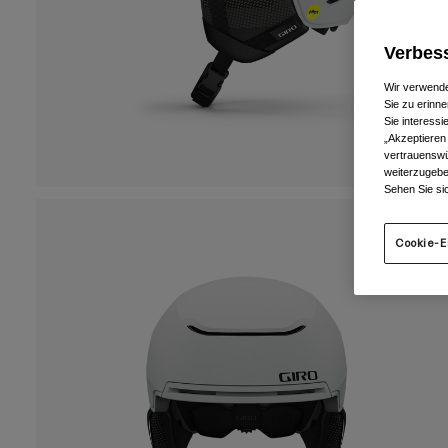
Verbess
Wir verwende
Sie zu erinne
Sie interess
„Akzeptieren
vertrauenswü
weiterzugebe
Sehen Sie si
Cookie-E