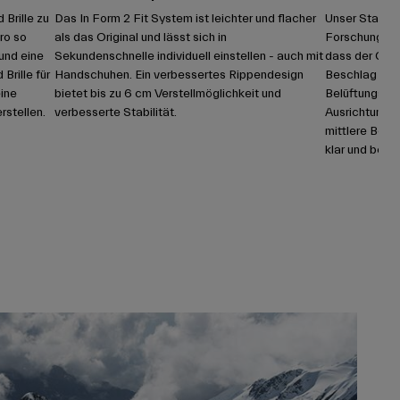
Brille zu
Das In Form 2 Fit System ist leichter und flacher
Unser Stack 
ro so
als das Original und lässt sich in
Forschungserg
und eine
Sekundenschnelle individuell einstellen - auch mit
dass der Groß
Brille für
Handschuhen. Ein verbessertes Rippendesign
Beschlag führ
ine
bietet bis zu 6 cm Verstellmöglichkeit und
Belüftungsöff
rstellen.
verbesserte Stabilität.
Ausrichtung d
mittlere Belüf
klar und besch