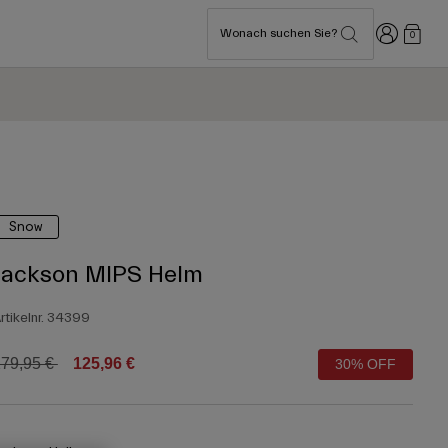
Anmelden
Wonach suchen Sie?
0
Snow
Jackson MIPS Helm
rtikelnr.
34399
rice reduced from
to
79,95 €
125,96 €
30% OFF