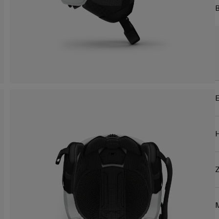
B
E
Z