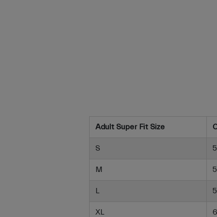
Adult Super Fit Size
C
S
5
M
5
L
5
XL
6