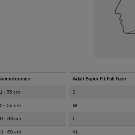
ircumference
Adult Super Fit Full Face
1 - 55 cm
S
5 - 59 cm
M
9 - 63 cm
L
3 - 65 cm
XL