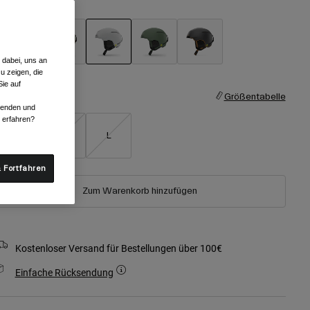
arben -
Hellgrau
 dabei, uns an
ausgewählt
u zeigen, die
ie auf
röße
Größentabelle
rwenden und
r erfahren?
S
M
L
 Fortfahren
Zum Warenkorb hinzufügen
Kostenloser Versand für Bestellungen über 100€
Einfache Rücksendung