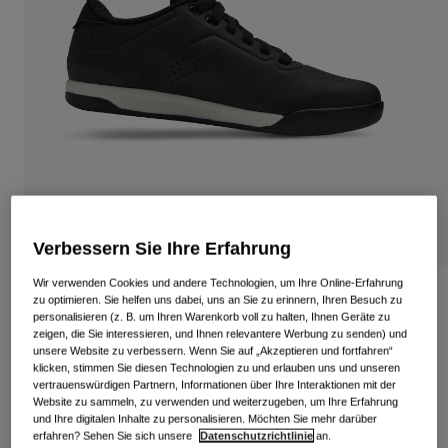
Alle anzeigen
Schuhe
Schutzbrillen
Rennrad Schuhe
Mountainbike Schuhe
Ski
Gravel Schuhe
Snowboard
Alle anzeigen
Mit austauschbaren Gläsern
Damen
Verbessern Sie Ihre Erfahrung
Ersatzgläser
Bekleidung
Alle anzeigen
Wir verwenden Cookies und andere Technologien, um Ihre Online-Erfahrung
Latch Schuh
zu optimieren. Sie helfen uns dabei, uns an Sie zu erinnern, Ihren Besuch zu
Rennrad Bekleidung
personalisieren (z. B. um Ihren Warenkorb voll zu halten, Ihnen Geräte zu
zeigen, die Sie interessieren, und Ihnen relevantere Werbung zu senden) und
Artikelnr.
39104
Mountainbike Bekleidung
unsere Website zu verbessern. Wenn Sie auf „Akzeptieren und fortfahren“
Kinder
klicken, stimmen Sie diesen Technologien zu und erlauben uns und unseren
Alle anzeigen
164,99 €
vertrauenswürdigen Partnern, Informationen über Ihre Interaktionen mit der
Website zu sammeln, zu verwenden und weiterzugeben, um Ihre Erfahrung
Helme
und Ihre digitalen Inhalte zu personalisieren. Möchten Sie mehr darüber
Schutzbrillen
erfahren? Sehen Sie sich unsere
Datenschutzrichtlinie
an.