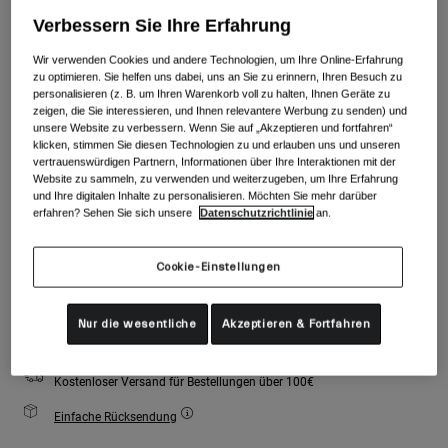
Zubehör
Alle anzeigen
Verbessern Sie Ihre Erfahrung
Farben -
Mattes Schwarz
Goggles
Wir verwenden Cookies und andere Technologien, um Ihre Online-Erfahrung
zu optimieren. Sie helfen uns dabei, uns an Sie zu erinnern, Ihren Besuch zu
Handschuhe
personalisieren (z. B. um Ihren Warenkorb voll zu halten, Ihnen Geräte zu
Verwendungszweck
zeigen, die Sie interessieren, und Ihnen relevantere Werbung zu senden) und
Ersatzteile
ausgewählt
unsere Website zu verbessern. Wenn Sie auf „Akzeptieren und fortfahren“
Alle anzeigen
All Mountain
klicken, stimmen Sie diesen Technologien zu und erlauben uns und unseren
Größe
Größentabelle
vertrauenswürdigen Partnern, Informationen über Ihre Interaktionen mit der
Backcountry
Website zu sammeln, zu verwenden und weiterzugeben, um Ihre Erfahrung
und Ihre digitalen Inhalte zu personalisieren. Möchten Sie mehr darüber
Freestyle
erfahren? Sehen Sie sich unsere
Datenschutzrichtlinie
an.
S
M
L
Ski Race
Cookie-Einstellungen
Alle anzeigen
Zum Warenkorb hinzufügen
Nur die wesentliche
Akzeptieren & Fortfahren
Kostenloser Versand für Bestellungen über 100€
Einfache Rücksendung