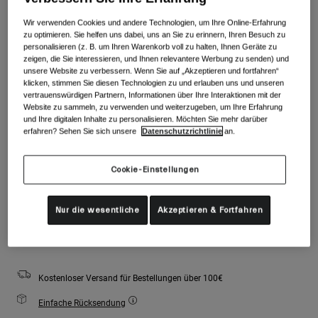
Zubehör
Farben -
Schwarz/Rosa
Alle anzeigen
Wir verwenden Cookies und andere Technologien, um Ihre Online-Erfahrung
zu optimieren. Sie helfen uns dabei, uns an Sie zu erinnern, Ihren Besuch zu
Goggles
personalisieren (z. B. um Ihren Warenkorb voll zu halten, Ihnen Geräte zu
Handschuhe
zeigen, die Sie interessieren, und Ihnen relevantere Werbung zu senden) und
Verwendungszweck
unsere Website zu verbessern. Wenn Sie auf „Akzeptieren und fortfahren“
Ersatzteile
ausgewählt
klicken, stimmen Sie diesen Technologien zu und erlauben uns und unseren
vertrauenswürdigen Partnern, Informationen über Ihre Interaktionen mit der
Alle anzeigen
All Mountain
Website zu sammeln, zu verwenden und weiterzugeben, um Ihre Erfahrung
Inkludiertes Brillenglas:
und Ihre digitalen Inhalte zu personalisieren. Möchten Sie mehr darüber
Backcountry
erfahren? Sehen Sie sich unsere
Datenschutzrichtlinie
an.
S2
Verbautes Brillenglas:
Teilweise bewölkt
Freestyle
Ski Race
Cookie-Einstellungen
Der Bestand ist niedrig. Du solltest bald bestellen.
Alle anzeigen
Nur die wesentliche
Akzeptieren & Fortfahren
Zum Warenkorb hinzufügen
Kostenloser Versand für Bestellungen über 100€
Einfache Rücksendung