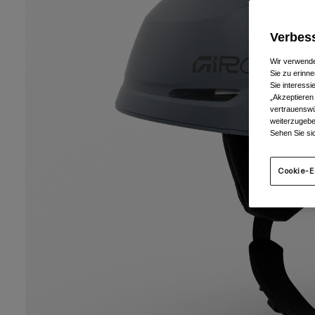
Verbess
Wir verwende
Sie zu erinne
Sie interess
„Akzeptieren
vertrauenswü
weiterzugebe
Sehen Sie si
Cookie-E