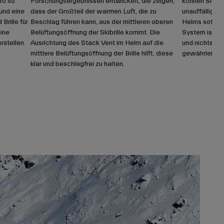
ro so
Forschungsergebnissen entwickelt, die zeigen,
können Sie de
und eine
dass der Großteil der warmen Luft, die zu
unauffälligen
Brille für
Beschlag führen kann, aus der mittleren oberen
Helms sofort i
ine
Belüftungsöffnung der Skibrille kommt. Die
System ist sch
rstellen.
Ausrichtung des Stack Vent im Helm auf die
und nichts ist
mittlere Belüftungsöffnung der Brille hilft, diese
gewährleiste
klar und beschlagfrei zu halten.