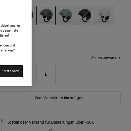
 dabei, uns an
ausgewählt
u zeigen, die
ie auf
rwenden und
r erfahren?
röße
Größentabelle
 Fortfahren
S
M
L
Zum Warenkorb hinzufügen
Kostenloser Versand für Bestellungen über 100€