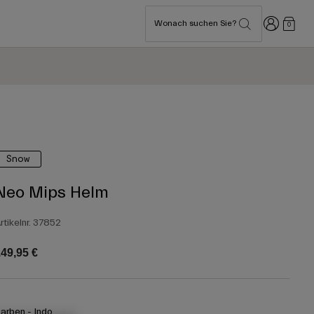
Anmelden
Wonach suchen Sie?
0
Snow
Neo Mips Helm
rtikelnr.
37852
49,95 €
arben -
Indo