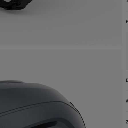
B
D
W
Z