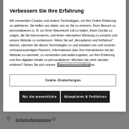
Zubehör
Alle anzeigen
Farben -
Mattes Schwarz
Verbessern Sie Ihre Erfahrung
Goggles
Wir verwenden Cookies und andere Technologien, um Ihre Online-Erfahrung
Handschuhe
zu optimieren. Sie helfen uns dabei, uns an Sie zu erinnern, Ihren Besuch zu
Verwendungszweck
personalisieren (z. B. um Ihren Warenkorb voll zu halten, Ihnen Geräte zu
Ersatzteile
zeigen, die Sie interessieren, und Ihnen relevantere Werbung zu senden) und
ausgewählt
unsere Website zu verbessern. Wenn Sie auf „Akzeptieren und fortfahren“
Alle anzeigen
All Mountain
klicken, stimmen Sie diesen Technologien zu und erlauben uns und unseren
Größe
Größentabelle
vertrauenswürdigen Partnern, Informationen über Ihre Interaktionen mit der
Backcountry
Website zu sammeln, zu verwenden und weiterzugeben, um Ihre Erfahrung
Freestyle
und Ihre digitalen Inhalte zu personalisieren. Möchten Sie mehr darüber
S
M
L
erfahren? Sehen Sie sich unsere
Datenschutzrichtlinie
an.
Ski Race
Alle anzeigen
Cookie-Einstellungen
Zum Warenkorb hinzufügen
Nur die wesentliche
Akzeptieren & Fortfahren
Kostenloser Versand für Bestellungen über 100€
Einfache Rücksendung