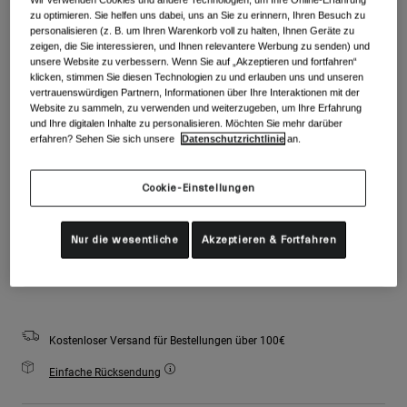
Zubehör
zu optimieren. Sie helfen uns dabei, uns an Sie zu erinnern, Ihren Besuch zu
Farben -
Mattes Weiß
Alle anzeigen
personalisieren (z. B. um Ihren Warenkorb voll zu halten, Ihnen Geräte zu
Goggles
zeigen, die Sie interessieren, und Ihnen relevantere Werbung zu senden) und
unsere Website zu verbessern. Wenn Sie auf „Akzeptieren und fortfahren“
Handschuhe
klicken, stimmen Sie diesen Technologien zu und erlauben uns und unseren
Verwendungszweck
vertrauenswürdigen Partnern, Informationen über Ihre Interaktionen mit der
Ersatzteile
ausgewählt
Website zu sammeln, zu verwenden und weiterzugeben, um Ihre Erfahrung
und Ihre digitalen Inhalte zu personalisieren. Möchten Sie mehr darüber
Alle anzeigen
All Mountain
erfahren? Sehen Sie sich unsere
Datenschutzrichtlinie
an.
Größe
Größentabelle
Backcountry
Freestyle
Cookie-Einstellungen
S
M
L
Ski Race
Nur die wesentliche
Akzeptieren & Fortfahren
Alle anzeigen
Zum Warenkorb hinzufügen
Kostenloser Versand für Bestellungen über 100€
Einfache Rücksendung