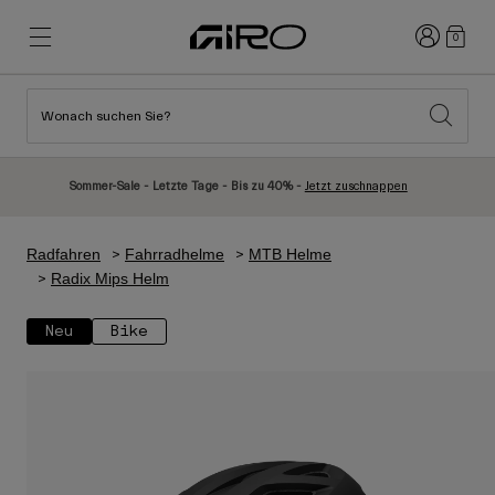
Anmelden
0
Wonach suchen Sie?
Highlights
Highlights
Neuzugänge
Neuzugänge
Sommer-Sale - Letzte Tage - Bis zu 40% -
Jetzt zuschnappen
Best Sellers
Best Sellers
Entdecken
Entdecken
Radfahren
Fahrradhelme
MTB Helme
Helme
Helme
Radix Mips Helm
Rennrad Helme
Ski
Neu
Bike
Mountainbike Helme
Snowboard
Urban Helme
Mit Visier
Kinder Fahrradhelme
Damen
Alle anzeigen
Ersatzteile