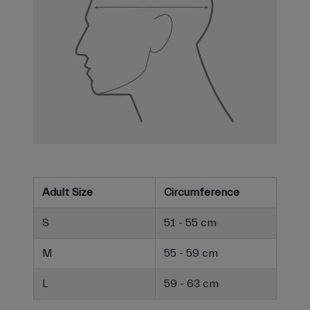
Adult Size
Circumference
S
51 - 55 cm
M
55 - 59 cm
L
59 - 63 cm