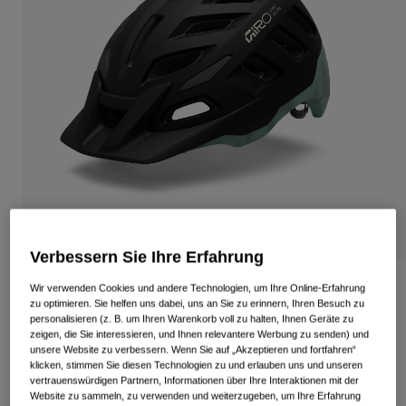
Alle anzeigen
Schuhe
Schutzbrillen
Rennrad Schuhe
Mountainbike Schuhe
Ski
Gravel Schuhe
Snowboard
Alle anzeigen
Mit austauschbaren Gläsern
Damen
Ersatzgläser
Bekleidung
Verbessern Sie Ihre Erfahrung
Alle anzeigen
Rennrad Bekleidung
Radix Mips Helm
Wir verwenden Cookies und andere Technologien, um Ihre Online-Erfahrung
zu optimieren. Sie helfen uns dabei, uns an Sie zu erinnern, Ihren Besuch zu
Mountainbike Bekleidung
personalisieren (z. B. um Ihren Warenkorb voll zu halten, Ihnen Geräte zu
Kinder
Artikelnr.
39305
zeigen, die Sie interessieren, und Ihnen relevantere Werbung zu senden) und
Alle anzeigen
unsere Website zu verbessern. Wenn Sie auf „Akzeptieren und fortfahren“
149,99 €
klicken, stimmen Sie diesen Technologien zu und erlauben uns und unseren
Helme
vertrauenswürdigen Partnern, Informationen über Ihre Interaktionen mit der
Schutzbrillen
Website zu sammeln, zu verwenden und weiterzugeben, um Ihre Erfahrung