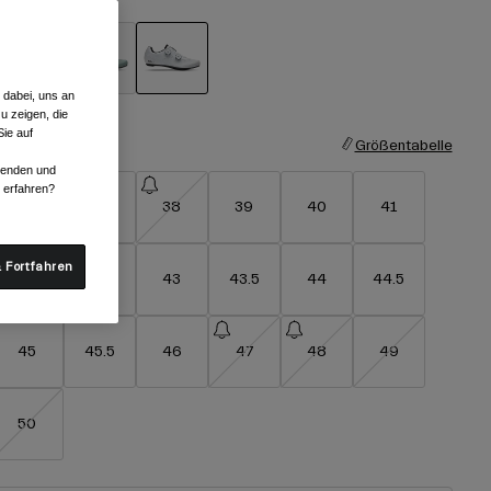
 dabei, uns an
ausgewählt
u zeigen, die
ie auf
röße
Größentabelle
rwenden und
r erfahren?
36
37
38
39
40
41
 Fortfahren
42
42.5
43
43.5
44
44.5
45
45.5
46
47
48
49
50