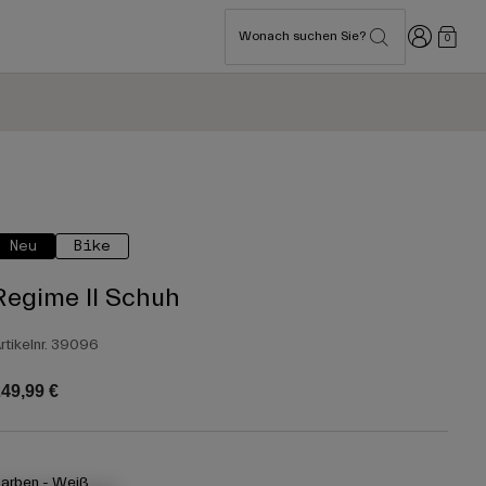
Anmelden
Wonach suchen Sie?
0
Neu
Bike
Regime II Schuh
rtikelnr.
39096
49,99 €
arben -
Weiß