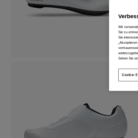
Verbess
Wir verwende
Sie zu erinne
Sie interess
„Akzeptieren
vertrauenswü
weiterzugebe
Sehen Sie si
Cookie-E