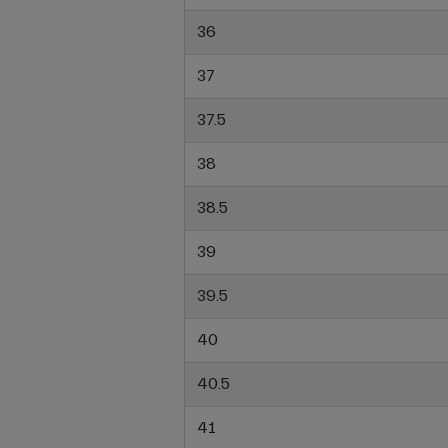
36
37
37.5
38
38.5
39
39.5
40
40.5
41