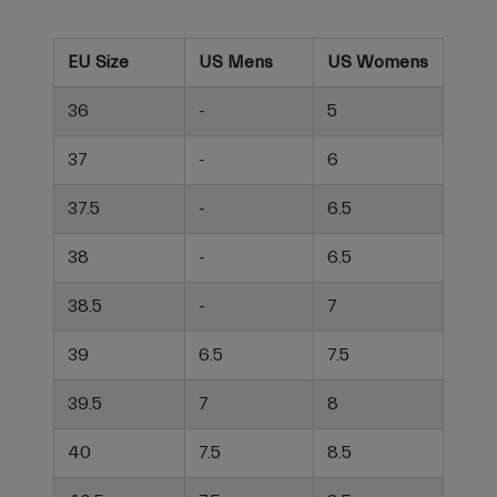
EU Size
US Mens
US Womens
36
-
5
37
-
6
37.5
-
6.5
38
-
6.5
38.5
-
7
39
6.5
7.5
39.5
7
8
40
7.5
8.5