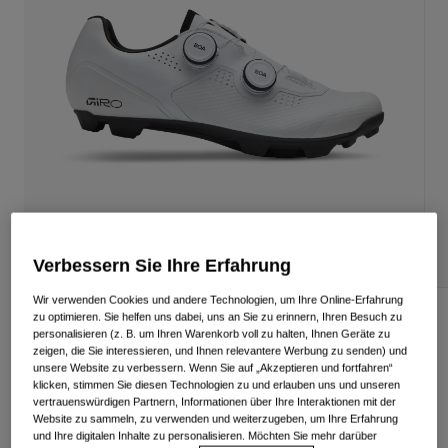
Alle anzeigen
Schuhe
Schutzbrillen
Rennrad Schuhe
Mountainbike Schuhe
Ski
Gravel Schuhe
Snowboard
Alle anzeigen
Mit austauschbaren Gläsern
Damen
Ersatzgläser
Verbessern Sie Ihre Erfahrung
Bekleidung
Alle anzeigen
Wir verwenden Cookies und andere Technologien, um Ihre Online-Erfahrung
Rennrad Bekleidung
Regime XC Schuh
zu optimieren. Sie helfen uns dabei, uns an Sie zu erinnern, Ihren Besuch zu
personalisieren (z. B. um Ihren Warenkorb voll zu halten, Ihnen Geräte zu
Mountainbike Bekleidung
zeigen, die Sie interessieren, und Ihnen relevantere Werbung zu senden) und
Kinder
Artikelnr.
38896
unsere Website zu verbessern. Wenn Sie auf „Akzeptieren und fortfahren“
Alle anzeigen
klicken, stimmen Sie diesen Technologien zu und erlauben uns und unseren
vertrauenswürdigen Partnern, Informationen über Ihre Interaktionen mit der
249,99 €
Helme
Website zu sammeln, zu verwenden und weiterzugeben, um Ihre Erfahrung
und Ihre digitalen Inhalte zu personalisieren. Möchten Sie mehr darüber
Schutzbrillen