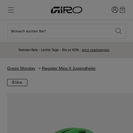
Anmelden
0
Wonach suchen Sie?
Highlights
Highlights
Neuzugänge
Neuzugänge
Sommer-Sale - Letzte Tage - Bis zu 40% -
Jetzt zuschnappen
Best Sellers
Best Sellers
Entdecken
Entdecken
Green Monday
Register Mips II Jugendhelm
Helme
Helme
Bike
Rennrad Helme
Ski
Mountainbike Helme
Snowboard
Urban Helme
Mit Visier
Kinder Fahrradhelme
Damen
Alle anzeigen
Ersatzteile