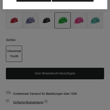
Zubehör
Alle anzeigen
Farben -
Matte Green
Goggles
Handschuhe
Verwendungszweck
Ersatzteile
ausgewählt
Alle anzeigen
All Mountain
Größe
Backcountry
Freestyle
Universal
Youth
Ski Race
ausgewählt
Alle anzeigen
Zum Warenkorb hinzufügen
Kostenloser Versand für Bestellungen über 100€
Einfache Rücksendung