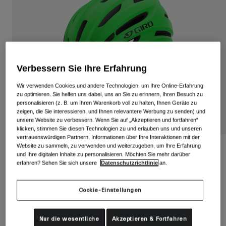
Alle anzeigen
Schuhe
Schutzbrillen
Rennrad Schuhe
Mountainbike Schuhe
Ski
Verbessern Sie Ihre Erfahrung
Gravel Schuhe
Snowboard
Wir verwenden Cookies und andere Technologien, um Ihre Online-Erfahrung
Alle anzeigen
Mit austauschbaren Gläsern
zu optimieren. Sie helfen uns dabei, uns an Sie zu erinnern, Ihren Besuch zu
personalisieren (z. B. um Ihren Warenkorb voll zu halten, Ihnen Geräte zu
Damen
zeigen, die Sie interessieren, und Ihnen relevantere Werbung zu senden) und
unsere Website zu verbessern. Wenn Sie auf „Akzeptieren und fortfahren“
Ersatzgläser
klicken, stimmen Sie diesen Technologien zu und erlauben uns und unseren
Bekleidung
vertrauenswürdigen Partnern, Informationen über Ihre Interaktionen mit der
Alle anzeigen
Website zu sammeln, zu verwenden und weiterzugeben, um Ihre Erfahrung
Register Mips II Jugendhelm
und Ihre digitalen Inhalte zu personalisieren. Möchten Sie mehr darüber
Rennrad Bekleidung
erfahren? Sehen Sie sich unsere
Datenschutzrichtlinie
an.
Artikelnr.
36025-A27-UY
Mountainbike Bekleidung
Kinder
Alle anzeigen
Cookie-Einstellungen
Price reduced from
to
74,95 €
52,46 €
30% OFF
Helme
Nur die wesentliche
Akzeptieren & Fortfahren
Schutzbrillen