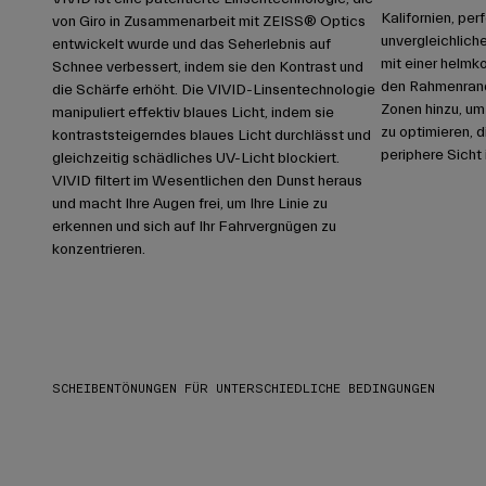
Kalifornien, per
von Giro in Zusammenarbeit mit ZEISS® Optics
unvergleichlich
entwickelt wurde und das Seherlebnis auf
mit einer helmk
Schnee verbessert, indem sie den Kontrast und
den Rahmenrand
die Schärfe erhöht. Die VIVID-Linsentechnologie
Zonen hinzu, um
manipuliert effektiv blaues Licht, indem sie
zu optimieren, 
kontraststeigerndes blaues Licht durchlässt und
periphere Sicht 
gleichzeitig schädliches UV-Licht blockiert.
VIVID filtert im Wesentlichen den Dunst heraus
und macht Ihre Augen frei, um Ihre Linie zu
erkennen und sich auf Ihr Fahrvergnügen zu
konzentrieren.
SCHEIBENTÖNUNGEN FÜR UNTERSCHIEDLICHE BEDINGUNGEN