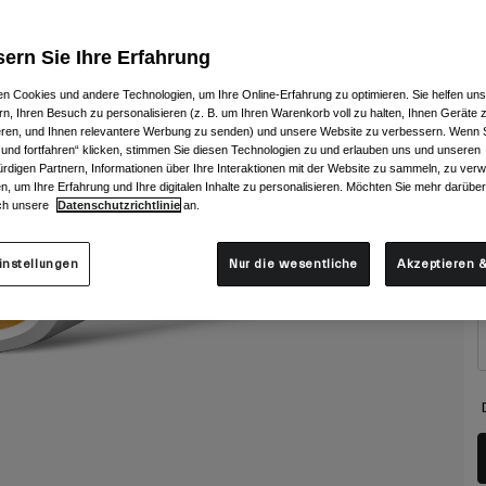
ern Sie Ihre Erfahrung
n Cookies und andere Technologien, um Ihre Online-Erfahrung zu optimieren. Sie helfen uns
rn, Ihren Besuch zu personalisieren (z. B. um Ihren Warenkorb voll zu halten, Ihnen Geräte z
ieren, und Ihnen relevantere Werbung zu senden) und unsere Website zu verbessern. Wenn S
G
 und fortfahren“ klicken, stimmen Sie diesen Technologien zu und erlauben uns und unseren
rdigen Partnern, Informationen über Ihre Interaktionen mit der Website zu sammeln, zu ve
n, um Ihre Erfahrung und Ihre digitalen Inhalte zu personalisieren. Möchten Sie mehr darübe
ch unsere
Datenschutzrichtlinie
an.
instellungen
Nur die wesentliche
Akzeptieren &