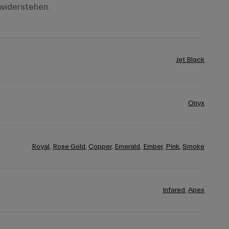
widerstehen.
Jet Black
Onyx
Royal
,
Rose Gold
,
Copper
,
Emerald
,
Ember
,
Pink
,
Smoke
Infared
,
Apex