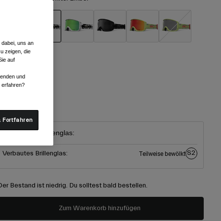
 dabei, uns an
ausgewählt
u zeigen, die
ie auf
röße
rwenden und
r erfahren?
One Size
ausgewählt
 Fortfahren
Inkludiertes Brillenglas:
S2
Verbautes Brillenglas:
Teilweise bewölkt
Der Bestand ist niedrig. Du solltest bald bestellen.
Zum Warenkorb hinzufügen