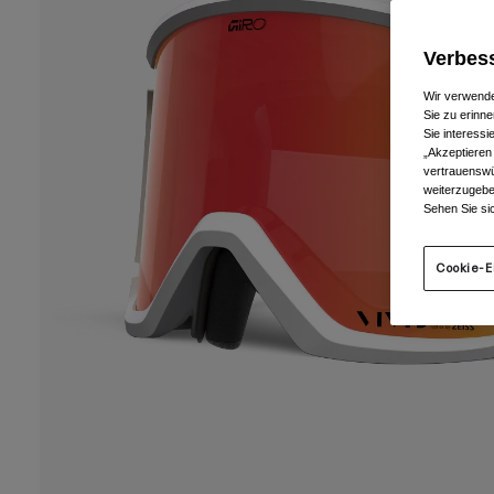
Verbess
Wir verwende
Sie zu erinne
Sie interess
„Akzeptieren
vertrauenswü
weiterzugebe
Sehen Sie si
Cookie-E