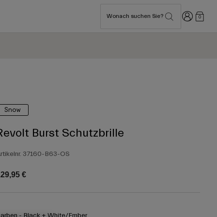
Anmelden
Wonach suchen Sie?
0
Snow
Revolt Burst Schutzbrille
rtikelnr.
37160-B63-OS
29,95 €
arben -
Black + White/Ember