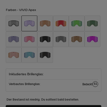
Zubehör
Alle anzeigen
Farben -
VIVID Apex
Goggles
Handschuhe
Verwendungszweck
Ersatzteile
ausgewählt
Alle anzeigen
All Mountain
Backcountry
Freestyle
Ski Race
Alle anzeigen
Inkludiertes Brillenglas:
S1
Verbautes Brillenglas:
Bedeckt
Der Bestand ist niedrig. Du solltest bald bestellen.