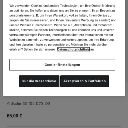
Alle anzeigen
Wir verwenden Cookies und andere Technologien, um Ihre Online-Erfahrung
zu optimieren. Sie helfen uns dabei, uns an Sie zu erinnern, Ihren Besuch zu
Schuhe
personalisieren (z. B. um Ihren Warenkorb voll zu halten, Ihnen Geräte zu
zeigen, die Sie interessieren, und Ihnen relevantere Werbung zu senden) und
Schutzbrillen
unsere Website zu verbessern. Wenn Sie auf „Akzeptieren und fortfahren“
Rennrad Schuhe
klicken, stimmen Sie diesen Technologien zu und erlauben uns und unseren
vertrauenswürdigen Partnern, Informationen über Ihre Interaktionen mit der
Mountainbike Schuhe
Ski
Website zu sammeln, zu verwenden und weiterzugeben, um Ihre Erfahrung
Gravel Schuhe
Snowboard
und Ihre digitalen Inhalte zu personalisieren. Möchten Sie mehr darüber
erfahren? Sehen Sie sich unsere
Datenschutzrichtlinie
an.
Alle anzeigen
Mit austauschbaren Gläsern
Damen
Cookie-Einstellungen
Ersatzgläser
Bekleidung
Alle anzeigen
Nur die wesentliche
Akzeptieren & Fortfahren
Rennrad Bekleidung
Revolt Replacement Scheibe
Mountainbike Bekleidung
Kinder
Artikelnr.
39451-D79-OS
Alle anzeigen
65,00 €
Helme
Schutzbrillen