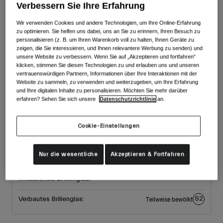
Zubehör
Verbessern Sie Ihre Erfahrung
Farben -
White/Pink
Alle anzeigen
Wir verwenden Cookies und andere Technologien, um Ihre Online-Erfahrung
Goggles
zu optimieren. Sie helfen uns dabei, uns an Sie zu erinnern, Ihren Besuch zu
personalisieren (z. B. um Ihren Warenkorb voll zu halten, Ihnen Geräte zu
Handschuhe
zeigen, die Sie interessieren, und Ihnen relevantere Werbung zu senden) und
Verwendungszweck
Ersatzteile
unsere Website zu verbessern. Wenn Sie auf „Akzeptieren und fortfahren“
klicken, stimmen Sie diesen Technologien zu und erlauben uns und unseren
Alle anzeigen
All Mountain
vertrauenswürdigen Partnern, Informationen über Ihre Interaktionen mit der
Website zu sammeln, zu verwenden und weiterzugeben, um Ihre Erfahrung
Backcountry
und Ihre digitalen Inhalte zu personalisieren. Möchten Sie mehr darüber
ausgewählt
erfahren? Sehen Sie sich unsere
Datenschutzrichtlinie
an.
Freestyle
Größe
Ski Race
Cookie-Einstellungen
Alle anzeigen
One Size
Nur die wesentliche
Akzeptieren & Fortfahren
ausgewählt
Inkludiertes Brillenglas:
S2
Verbautes Brillenglas:
Teilweise bewölkt