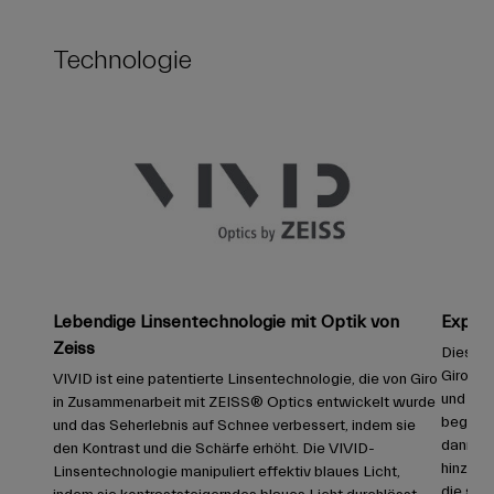
Technologie
Lebendige Linsentechnologie mit Optik von
Expans
Zeiss
Dieses
Giros Te
VIVID ist eine patentierte Linsentechnologie, die von Giro
und biet
in Zusammenarbeit mit ZEISS® Optics entwickelt wurde
beganne
und das Seherlebnis auf Schnee verbessert, indem sie
dann de
den Kontrast und die Schärfe erhöht. Die VIVID-
hinzu, 
Linsentechnologie manipuliert effektiv blaues Licht,
die sich