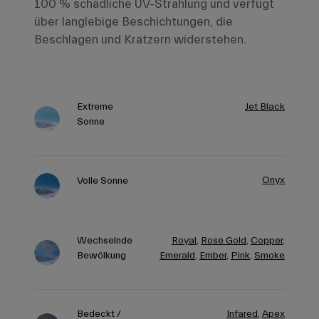
100 % schädliche UV-Strahlung und verfügt
über langlebige Beschichtungen, die
Beschlagen und Kratzern widerstehen.
Extreme
Jet Black
Sonne
Onyx
Volle Sonne
Wechselnde
Royal
,
Rose Gold
,
Copper
,
Bewölkung
Emerald
,
Ember
,
Pink
,
Smoke
Bedeckt /
Infared
,
Apex