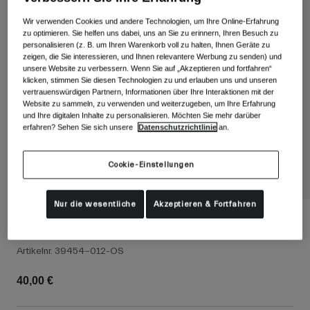
Alle anzeigen
Wir verwenden Cookies und andere Technologien, um Ihre Online-Erfahrung
zu optimieren. Sie helfen uns dabei, uns an Sie zu erinnern, Ihren Besuch zu
Schuhe
personalisieren (z. B. um Ihren Warenkorb voll zu halten, Ihnen Geräte zu
Schutzbrillen
zeigen, die Sie interessieren, und Ihnen relevantere Werbung zu senden) und
Rennrad Schuhe
unsere Website zu verbessern. Wenn Sie auf „Akzeptieren und fortfahren“
klicken, stimmen Sie diesen Technologien zu und erlauben uns und unseren
Mountainbike Schuhe
Ski
vertrauenswürdigen Partnern, Informationen über Ihre Interaktionen mit der
Website zu sammeln, zu verwenden und weiterzugeben, um Ihre Erfahrung
Gravel Schuhe
Snowboard
und Ihre digitalen Inhalte zu personalisieren. Möchten Sie mehr darüber
erfahren? Sehen Sie sich unsere
Datenschutzrichtlinie
an.
Alle anzeigen
Mit austauschbaren Gläsern
Damen
Cookie-Einstellungen
Ersatzgläser
Bekleidung
Alle anzeigen
Nur die wesentliche
Akzeptieren & Fortfahren
Rennrad Bekleidung
Ringo/Ringo Jr/Millie Ersatzglas
Mountainbike Bekleidung
Kinder
Artikelnr.
39454-012-OS
Alle anzeigen
40,00 €
Helme
Schutzbrillen