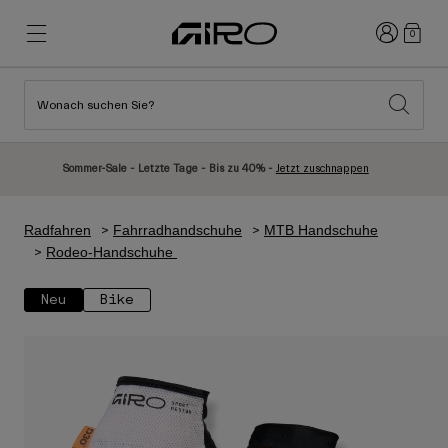
Anmelden
0
Wonach suchen Sie?
Highlights
Highlights
Neuzugänge
Neuzugänge
Sommer-Sale - Letzte Tage - Bis zu 40% -
Jetzt zuschnappen
Best Sellers
Best Sellers
Entdecken
Entdecken
Radfahren
Fahrradhandschuhe
MTB Handschuhe
Helme
Helme
Rodeo-Handschuhe
Rennrad Helme
Ski
Neu
Bike
Mountainbike Helme
Snowboard
Urban Helme
Mit Visier
Kinder Fahrradhelme
Damen
Alle anzeigen
Ersatzteile