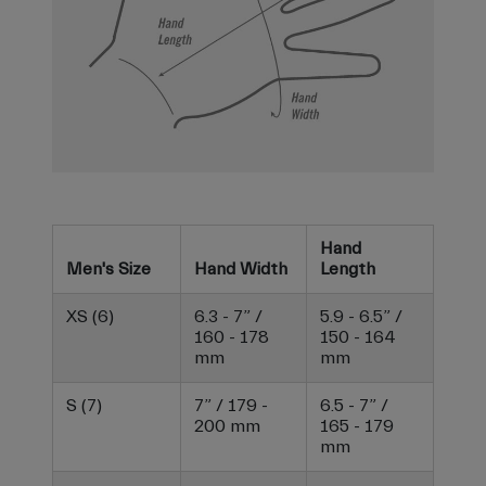
Hand
Men's Size
Hand Width
Length
XS (6)
6.3 - 7” /
5.9 - 6.5” /
160 - 178
150 - 164
mm
mm
S (7)
7” / 179 -
6.5 - 7” /
200 mm
165 - 179
mm