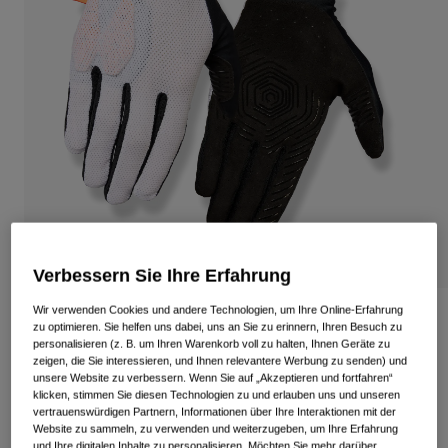
Alle anzeigen
Schuhe
Schutzbrillen
Rennrad Schuhe
Mountainbike Schuhe
Ski
Gravel Schuhe
Snowboard
Alle anzeigen
Mit austauschbaren Gläsern
Damen
Ersatzgläser
Bekleidung
Verbessern Sie Ihre Erfahrung
Alle anzeigen
Wir verwenden Cookies und andere Technologien, um Ihre Online-Erfahrung
Rennrad Bekleidung
Rodeo-Handschuhe
zu optimieren. Sie helfen uns dabei, uns an Sie zu erinnern, Ihren Besuch zu
Mountainbike Bekleidung
personalisieren (z. B. um Ihren Warenkorb voll zu halten, Ihnen Geräte zu
Kinder
zeigen, die Sie interessieren, und Ihnen relevantere Werbung zu senden) und
Artikelnr.
39064
Alle anzeigen
unsere Website zu verbessern. Wenn Sie auf „Akzeptieren und fortfahren“
klicken, stimmen Sie diesen Technologien zu und erlauben uns und unseren
44,99 €
Helme
vertrauenswürdigen Partnern, Informationen über Ihre Interaktionen mit der
Website zu sammeln, zu verwenden und weiterzugeben, um Ihre Erfahrung
Schutzbrillen
und Ihre digitalen Inhalte zu personalisieren. Möchten Sie mehr darüber