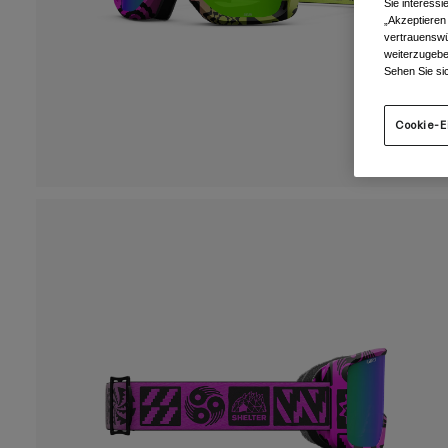
Sie interess
„Akzeptieren
vertrauenswü
weiterzugebe
Sehen Sie si
Cookie-E