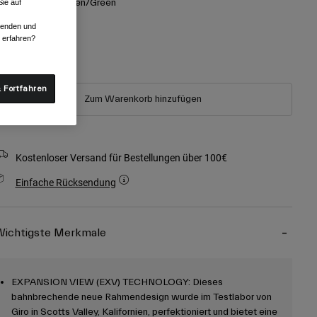
arben -
Glow Green/Green
ie auf
rwenden und
r erfahren?
ausgewählt
 Fortfahren
Zum Warenkorb hinzufügen
Kostenloser Versand für Bestellungen über 100€
Einfache Rücksendung
ichtigste Merkmale
EXPANSION VIEW (EXV) TECHNOLOGY: Dieses
bahnbrechende neue Rahmendesign wurde im Testlabor von
Giro in Scotts Valley, Kalifornien, perfektioniert und bietet eine