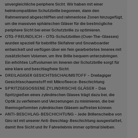
unvergleichliche periphere Sicht. Wir haben mit einer
helmkompatiblen Schutzbrille begonnen, dann den
Rahmenrand abgeschliffen und rahmenlose Zonen hinzugefügt,
um die massiven sphärischen Gläser für die bestmögliche
periphere Sicht bei einer Schutzbrille zu optimieren.
OTG-FREUNDLICH – OTG-Schutzbrillen (Over-The-Glasses)
wurden speziell für bebrillte Skifahrer und Snowboarder
entwickelt und verfügen über ein fein gearbeitetes Inneres mit
zusätzlichem Volumen, um Ihre Brille bequem unterzubringen.
Ein erhöhtes Luftvolumen im Inneren der Schutzbrille sorgt für
eine klare und beschlagfreie Sicht.
DREILAGIGER GESICHTSSCHAUMSTOFF – Dreilagiger
Gesichtsschaumstoff mit Mikrofleece-Beschichtung
SPRITZGEGOSSENE ZYLINDRISCHE GLÄSER – Das
Spritzgießen eines zylindrischen Glases trägt dazu bei, die
Optik zu verfeinern und Verzerrungen zu minimieren, die bei
thermogeformten zylindrischen Gläsern auftreten können.
ANTI-BESCHLAG-BESCHICHTUNG – Jede Brillenscheibe von
Giro ist mit unserer Anti-Beschlag-Beschichtung ausgestattet,
damit Ihre Sicht und Ihr Fahrerlebnis immer optimal bleiben.