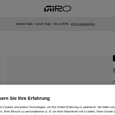
Sommer-Sale - Letzte Tage - Bis zu 40% -
Jetzt zuschnappen
A
P
8
ern Sie Ihre Erfahrung
n Cookies und andere Technologien, um Ihre Online-Erfahrung zu optimieren. Sie helfen uns
rn, Ihren Besuch zu personalisieren (z. B. um Ihren Warenkorb voll zu halten, Ihnen Geräte z