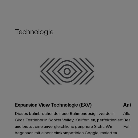
Technologie
Expansion View Technologie (EXV)
Anti-B
Dieses bahnbrechende neue Rahmendesign wurde in
Alle Gi
Giros Testlabor in Scotts Valley, Kalifornien, perfektioniert
Beschic
und bietet eine unvergleichliche periphere Sicht. Wir
Fahrerl
begannen mit einer helmkompatiblen Goggle, rasierten