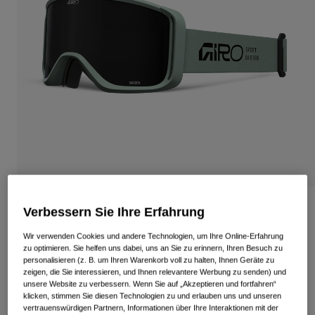
Alle anzeigen
Schuhe
Schutzbrillen
Rennrad Schuhe
Mountainbike Schuhe
Ski
Gravel Schuhe
Snowboard
Alle anzeigen
Mit austauschbaren Gläsern
Damen
Ersatzgläser
Bekleidung
Alle anzeigen
Sagen Stacked Goggle
Verbessern Sie Ihre Erfahrung
Rennrad Bekleidung
Wir verwenden Cookies und andere Technologien, um Ihre Online-Erfahrung
Artikelnr.
37151-032-OS
Mountainbike Bekleidung
zu optimieren. Sie helfen uns dabei, uns an Sie zu erinnern, Ihren Besuch zu
Kinder
personalisieren (z. B. um Ihren Warenkorb voll zu halten, Ihnen Geräte zu
Alle anzeigen
89,95 €
zeigen, die Sie interessieren, und Ihnen relevantere Werbung zu senden) und
unsere Website zu verbessern. Wenn Sie auf „Akzeptieren und fortfahren“
Helme
klicken, stimmen Sie diesen Technologien zu und erlauben uns und unseren
Schutzbrillen
vertrauenswürdigen Partnern, Informationen über Ihre Interaktionen mit der