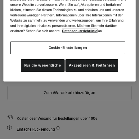
Zubehör
unsere Website zu verbessern. Wenn Sie auf „Akzeptieren und fortfahren“
Alle anzeigen
Farben -
Graphitgrau
klicken, stimmen Sie diesen Technologien zu und erlauben uns und unseren
vertrauenswürdigen Partnern, Informationen über Ihre Interaktionen mit der
Goggles
Website zu sammeln, zu verwenden und weiterzugeben, um Ihre Erfahrung
Handschuhe
und Ihre digitalen Inhalte zu personalisieren. Möchten Sie mehr darüber
Verwendungszweck
erfahren? Sehen Sie sich unsere
Datenschutzrichtlinie
an.
Ersatzteile
ausgewählt
Alle anzeigen
All Mountain
Cookie-Einstellungen
Größe
Größentabelle
Backcountry
Freestyle
Nur die wesentliche
Akzeptieren & Fortfahren
S
M
L
Ski Race
Alle anzeigen
Zum Warenkorb hinzufügen
Kostenloser Versand für Bestellungen über 100€
Einfache Rücksendung