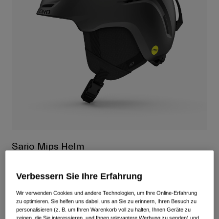
Alle anzeigen
Schuhe
Schutzbrillen
Rennrad Schuhe
Mountainbike Schuhe
Ski
Gravel Schuhe
Snowboard
Alle anzeigen
Mit austauschbaren Gläsern
Damen
Ersatzgläser
Bekleidung
Alle anzeigen
Sario Mips Helm
Rennrad Bekleidung
Artikelnr.
35315
Mountainbike Bekleidung
Verbessern Sie Ihre Erfahrung
Kinder
Alle anzeigen
Price reduced from
to
129,95 €
97,46 €
25% OFF
Wir verwenden Cookies und andere Technologien, um Ihre Online-Erfahrung
Helme
zu optimieren. Sie helfen uns dabei, uns an Sie zu erinnern, Ihren Besuch zu
personalisieren (z. B. um Ihren Warenkorb voll zu halten, Ihnen Geräte zu
Schutzbrillen
zeigen, die Sie interessieren, und Ihnen relevantere Werbung zu senden) und