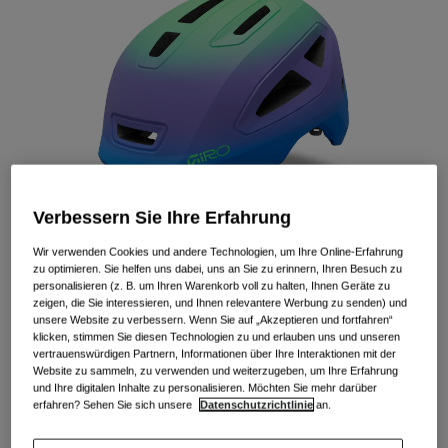
Alle anzeigen
Schuhe
Schutzbrillen
Rennrad Schuhe
Mountainbike Schuhe
Ski
Gravel Schuhe
Snowboard
Alle anzeigen
Mit austauschbaren Gläsern
Verbessern Sie Ihre Erfahrung
Damen
Ersatzgläser
Wir verwenden Cookies und andere Technologien, um Ihre Online-Erfahrung
Bekleidung
zu optimieren. Sie helfen uns dabei, uns an Sie zu erinnern, Ihren Besuch zu
Alle anzeigen
personalisieren (z. B. um Ihren Warenkorb voll zu halten, Ihnen Geräte zu
zeigen, die Sie interessieren, und Ihnen relevantere Werbung zu senden) und
Rennrad Bekleidung
Scamp II Jugendhelm
unsere Website zu verbessern. Wenn Sie auf „Akzeptieren und fortfahren“
klicken, stimmen Sie diesen Technologien zu und erlauben uns und unseren
Mountainbike Bekleidung
vertrauenswürdigen Partnern, Informationen über Ihre Interaktionen mit der
Kinder
Artikelnr.
39350
Website zu sammeln, zu verwenden und weiterzugeben, um Ihre Erfahrung
Alle anzeigen
und Ihre digitalen Inhalte zu personalisieren. Möchten Sie mehr darüber
54,99 €
Helme
erfahren? Sehen Sie sich unsere
Datenschutzrichtlinie
an.
Schutzbrillen