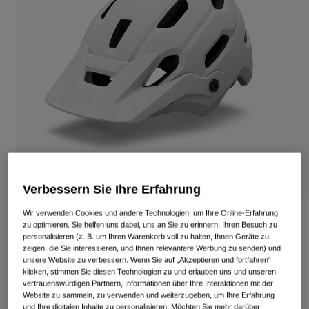
Alle anzeigen
Schuhe
Schutzbrillen
Rennrad Schuhe
Mountainbike Schuhe
Ski
Gravel Schuhe
Snowboard
Alle anzeigen
Mit austauschbaren Gläsern
Damen
Ersatzgläser
Bekleidung
Verbessern Sie Ihre Erfahrung
Alle anzeigen
Wir verwenden Cookies und andere Technologien, um Ihre Online-Erfahrung
Rennrad Bekleidung
Source Mips Helm
zu optimieren. Sie helfen uns dabei, uns an Sie zu erinnern, Ihren Besuch zu
Mountainbike Bekleidung
personalisieren (z. B. um Ihren Warenkorb voll zu halten, Ihnen Geräte zu
Kinder
zeigen, die Sie interessieren, und Ihnen relevantere Werbung zu senden) und
Artikelnr.
39311
Alle anzeigen
unsere Website zu verbessern. Wenn Sie auf „Akzeptieren und fortfahren“
klicken, stimmen Sie diesen Technologien zu und erlauben uns und unseren
159,99 €
Helme
vertrauenswürdigen Partnern, Informationen über Ihre Interaktionen mit der
Website zu sammeln, zu verwenden und weiterzugeben, um Ihre Erfahrung
Schutzbrillen
und Ihre digitalen Inhalte zu personalisieren. Möchten Sie mehr darüber