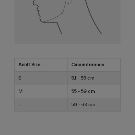
Adult Size
Circumference
S
51 - 55 cm
M
55 - 59 cm
L
59 - 63 cm