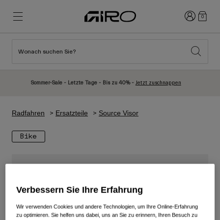
Anmelden
0
Wonach suchen Sie?
Highlights
Highlights
Neuzugänge
Neuzugänge
Sommer-Sale - Letzte Tage - Bis zu 40% -
Jetzt zuschnappen
Best Sellers
Best Sellers
Entdecken
Entdecken
Radfahren
Ersatzteile
Source Visor
Helme
Helme
Bike
Rennrad Helme
Ski
Mountainbike Helme
Snowboard
Urban Helme
Mit Visier
Verbessern Sie Ihre Erfahrung
Kinder Fahrradhelme
Damen
Alle anzeigen
Ersatzteile
Wir verwenden Cookies und andere Technologien, um Ihre Online-Erfahrung
zu optimieren. Sie helfen uns dabei, uns an Sie zu erinnern, Ihren Besuch zu