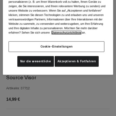
Alle anzeigen
personalisieren (z. B. um Ihren Warenkorb voll zu halten, Ihnen Geräte zu
zeigen, die Sie interessieren, und Ihnen relevantere Werbung zu senden) und
unsere Website zu verbessern. Wenn Sie auf „Akzeptieren und fortfahren“
Schuhe
klicken, stimmen Sie diesen Technologien zu und erlauben uns und unseren
vertrauenswürdigen Partnern, Informationen über Ihre Interaktionen mit der
Schutzbrillen
Website zu sammeln, zu verwenden und weiterzugeben, um Ihre Erfahrung
Rennrad Schuhe
und Ihre digitalen Inhalte zu personalisieren. Möchten Sie mehr darüber
Mountainbike Schuhe
Ski
erfahren? Sehen Sie sich unsere
Datenschutzrichtlinie
an.
Gravel Schuhe
Snowboard
Cookie-Einstellungen
Alle anzeigen
Mit austauschbaren Gläsern
Damen
Nur die wesentliche
Akzeptieren & Fortfahren
Ersatzgläser
Bekleidung
Alle anzeigen
Source Visor
Rennrad Bekleidung
Artikelnr.
37712
Mountainbike Bekleidung
Kinder
Alle anzeigen
14,99 €
Helme
Schutzbrillen