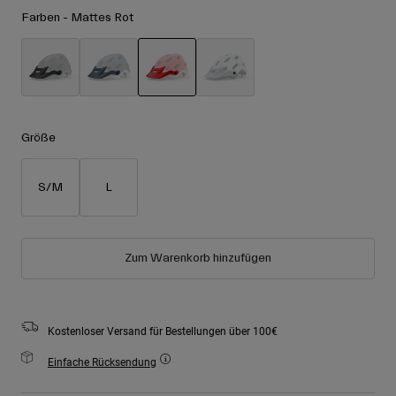
Zubehör
Farben -
Mattes Rot
Alle anzeigen
Goggles
Handschuhe
Verwendungszweck
Ersatzteile
ausgewählt
Alle anzeigen
All Mountain
Größe
Backcountry
Freestyle
S/M
L
Ski Race
Alle anzeigen
Zum Warenkorb hinzufügen
Kostenloser Versand für Bestellungen über 100€
Einfache Rücksendung