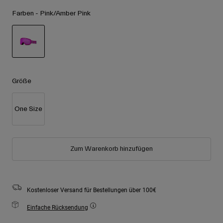
Zubehör
Alle anzeigen
Farben -
Pink/Amber Pink
Goggles
Handschuhe
Verwendungszweck
Ersatzteile
ausgewählt
Alle anzeigen
All Mountain
Größe
Backcountry
Freestyle
One Size
Ski Race
Alle anzeigen
Zum Warenkorb hinzufügen
Kostenloser Versand für Bestellungen über 100€
Einfache Rücksendung