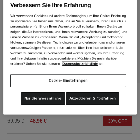
Alle anzeigen
Verbessern Sie Ihre Erfahrung
Schuhe
Wir verwenden Cookies und andere Technologien, um Ihre Online-Erfahrung
zu optimieren. Sie helfen uns dabei, uns an Sie zu erinnern, Ihren Besuch zu
Schutzbrillen
personalisieren (z. B. um Ihren Warenkorb voll zu halten, Ihnen Geräte zu
Rennrad Schuhe
zeigen, die Sie interessieren, und Ihnen relevantere Werbung zu senden) und
unsere Website zu verbessern. Wenn Sie auf „Akzeptieren und fortfahren“
Mountainbike Schuhe
Ski
klicken, stimmen Sie diesen Technologien zu und erlauben uns und unseren
vertrauenswürdigen Partnern, Informationen über Ihre Interaktionen mit der
Gravel Schuhe
Snowboard
Website zu sammeln, zu verwenden und weiterzugeben, um Ihre Erfahrung
und Ihre digitalen Inhalte zu personalisieren. Möchten Sie mehr darüber
Alle anzeigen
Mit austauschbaren Gläsern
erfahren? Sehen Sie sich unsere
Datenschutzrichtlinie
an.
Damen
Ersatzgläser
Cookie-Einstellungen
Bekleidung
Alle anzeigen
Stomp Bloom Kinder-Schutzbrille
Rennrad Bekleidung
Nur die wesentliche
Akzeptieren & Fortfahren
Artikelnr.
35658
Mountainbike Bekleidung
Kinder
Alle anzeigen
Price reduced from
to
69,95 €
48,96 €
30% OFF
Helme
Schutzbrillen