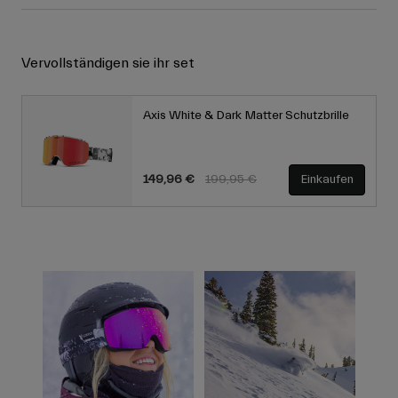
Vervollständigen sie ihr set
Axis White & Dark Matter Schutzbrille
Price reduced from
to
149,96 €
199,95 €
Einkaufen