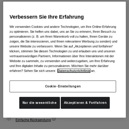
Zubehör
Alle anzeigen
Farben -
Holzkohle-Grau
Goggles
Verbessern Sie Ihre Erfahrung
Handschuhe
Wir verwenden Cookies und andere Technologien, um Ihre Online-Erfahrung
Verwendungszweck
zu optimieren. Sie helfen uns dabei, uns an Sie zu erinnern, Ihren Besuch zu
Ersatzteile
ausgewählt
personalisieren (z. B. um Ihren Warenkorb voll zu halten, Ihnen Geräte zu
Alle anzeigen
All Mountain
zeigen, die Sie interessieren, und Ihnen relevantere Werbung zu senden) und
unsere Website zu verbessern. Wenn Sie auf „Akzeptieren und fortfahren“
Größe
Größentabelle
Backcountry
klicken, stimmen Sie diesen Technologien zu und erlauben uns und unseren
vertrauenswürdigen Partnern, Informationen über Ihre Interaktionen mit der
Freestyle
Website zu sammeln, zu verwenden und weiterzugeben, um Ihre Erfahrung
S
M
und Ihre digitalen Inhalte zu personalisieren. Möchten Sie mehr darüber
Ski Race
erfahren? Sehen Sie sich unsere
Datenschutzrichtlinie
an.
Alle anzeigen
Zum Warenkorb hinzufügen
Cookie-Einstellungen
Nur die wesentliche
Akzeptieren & Fortfahren
Kostenloser Versand für Bestellungen über 100€
Einfache Rücksendung